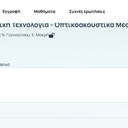
Εγγραφή
Μαθήματα
Συχνές ερωτήσεις
κπαιδευτική Τεχνολογία - Οπτικοακου
ική Τεχνολογία - Οπτικοακουστικά Μέ
ς Ν. Γιαννούτσου, Κ. Μακρή
dated