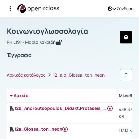
Σύνδεση
Μάθημα : Κοινωνιογλωσσολογία
Αρχική Σελίδα
Κοινωνιογλωσσολογία
Έγγραφα
Κοινωνιογλωσσολογία
PHIL191 - Μαρία Κακριδή
Έγγραφα
Αρχικός κατάλογος
12_a,b_Glossa_ton_neon
Αρχείο
Μέγεθος
12b_Androutsopoulos_Didakt.Protaseis_GtN
438.37
KB
12a_Glossa_ton_neon
117.13 KB