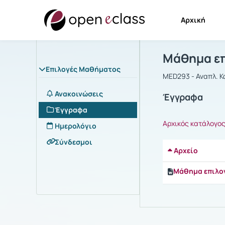
Αρχική
Μάθημα : M
Αρχική Σελίδα
Mάθημα επ
Επιλογές Μαθήματος
MED293 - Αναπλ. Κ
Ανακοινώσεις
Έγγραφα
Έγγραφα
Αρχικός κατάλογο
Ημερολόγιο
Σύνδεσμοι
Αρχείο
Μάθημα επιλο