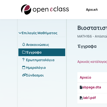
Αρχική
Μάθημα : Β
Αρχική Σελίδα
Βιοστατισ
Επιλογές Μαθήματος
MATH166 - Aπόστο
Ανακοινώσεις
Έγγραφα
Έγγραφα
Ερωτηματολόγια
Αρχικός κατάλογο
Ημερολόγιο
Σύνδεσμοι
Αρχείο
sbpage.dta
lab1.pdf