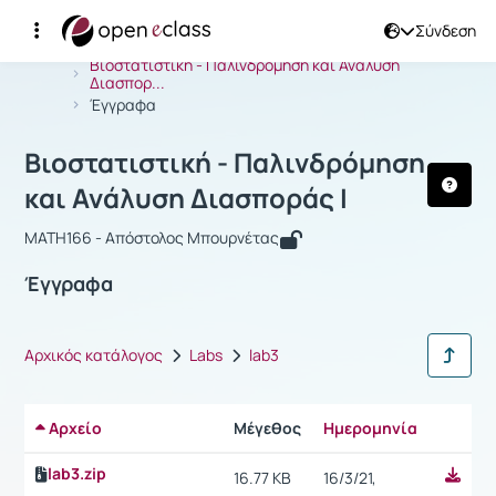
Σύνδεση
Μάθημα : Βιοστατιστική - Παλινδρόμ
Αρχική Σελίδα
Βιοστατιστική - Παλινδρόμηση και Ανάλυση
Διασπορ...
Έγγραφα
Βιοστατιστική - Παλινδρόμηση
και Ανάλυση Διασποράς Ι
MATH166 - Aπόστολος Μπουρνέτας
Έγγραφα
Αρχικός κατάλογος
Labs
lab3
Αρχείο
Μέγεθος
Ημερομηνία
Ρυθμίσε
lab3.zip
16.77 KB
16/3/21,