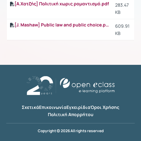
[A.Χατζής] Πολιτική χωρις ρομαντισμό.pdf
283.47
KB
[J. Mashaw] Public law and public choice.pdf
609.91
KB
Σχετικά
Επικοινωνία
Εγχειρίδια
Όροι Χρήσης
Πολιτική Απορρήτου
Copyright © 2026 All rights reserved