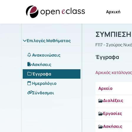
Αρχική
Μάθημα : Σ
Αρχική Σελίδα
ΣΥΜΠΙΕΣΗ
Επιλογές Μαθήματος
F117 - Σγούρος Νικ
Ανακοινώσεις
Έγγραφα
Ασκήσεις
Αρχικός κατάλογο
Έγγραφα
Ημερολόγιο
Αρχείο
Σύνδεσμοι
Διαλέξεις
Εργασίες
Ασκήσεις