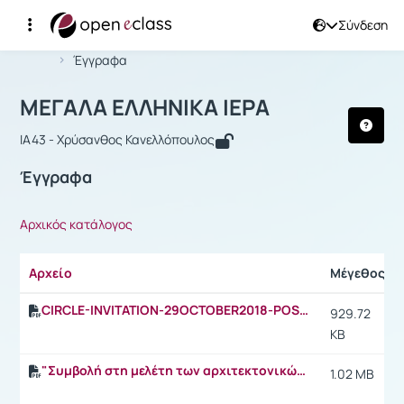
Σύνδεση
Μάθημα : ΜΕΓΑΛΑ ΕΛΛΗΝΙΚΑ ΙΕΡΑ
Αρχική Σελίδα
ΜΕΓΑΛΑ ΕΛΛΗΝΙΚΑ ΙΕΡΑ
Έγγραφα
ΜΕΓΑΛΑ ΕΛΛΗΝΙΚΑ ΙΕΡΑ
IA43 - Χρύσανθος Κανελλόπουλος
Έγγραφα
Αρχικός κατάλογος
Αρχείο
Μέγεθος
CIRCLE-INVITATION-29OCTOBER2018-POSTER.pdf
929.72
KB
"Συμβολή στη μελέτη των αρχιτεκτονικών στοιχείων του κτηρίου της Ζωμίνθου".
1.02 MB