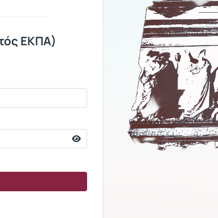
τός ΕΚΠΑ)