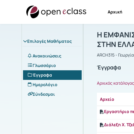
Αρχική
Μάθημα : Η
Αρχική Σελίδα
Η ΕΜΦΑΝΙΣ
Επιλογές Μαθήματος
ΣΤΗΝ ΕΛΛ
ARCH315 - Γεωργί
Ανακοινώσεις
Γλωσσάριο
Έγγραφα
Έγγραφα
Αρχικός κατάλογο
Ημερολόγιο
Σύνδεσμοι
Αρχείο
Εργαστήριο π
Διάλεξη X. Τζ