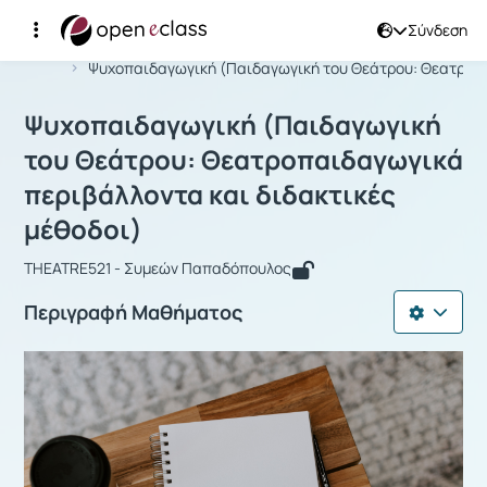
Σύνδεση
Μάθημα : Ψυχοπαιδαγωγική (Παιδαγω
Αρχική Σελίδα
Ψυχοπαιδαγωγική (Παιδαγωγική του Θεάτρου: Θεατρο...
Ψυχοπαιδαγωγική (Παιδαγωγική
του Θεάτρου: Θεατροπαιδαγωγικά
περιβάλλοντα και διδακτικές
μέθοδοι)
THEATRE521 - Συμεών Παπαδόπουλος
Περιγραφή Μαθήματος