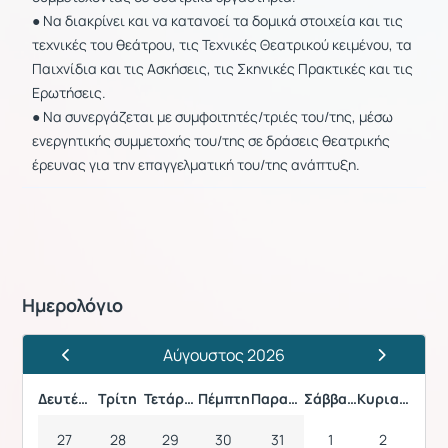
● Να διακρίνει και να κατανοεί τα δομικά στοιχεία και τις
τεχνικές του θεάτρου, τις Τεχνικές Θεατρικού κειμένου, τα
Παιχνίδια και τις Ασκήσεις, τις Σκηνικές Πρακτικές και τις
Ερωτήσεις.
● Να συνεργάζεται με συμφοιτητές/τριές του/της, μέσω
ενεργητικής συμμετοχής του/της σε δράσεις θεατρικής
έρευνας για την επαγγελματική του/της ανάπτυξη.
Ημερολόγιο
Αύγουστος 2026
Προηγούμενος Μήνας
Επόμενος 
Δευτέρα
Τρίτη
Τετάρτη
Πέμπτη
Παρασκευή
Σάββατο
Κυριακή
27
28
29
30
31
1
2