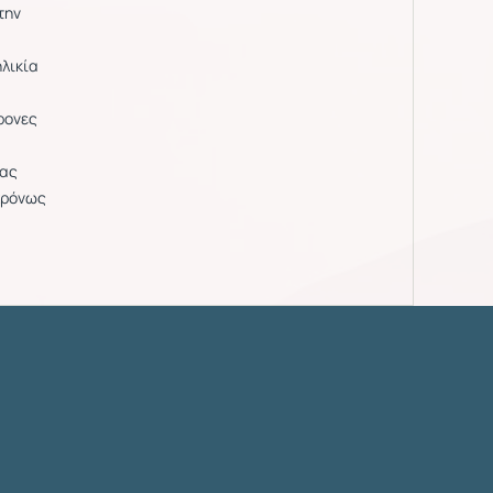
την
λικία
ρονες
μας
χρόνως