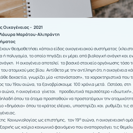
ης Οικογένειας
- 2021
 Λάυυρα Μαράτου-Αλιπράντη
θήματος
 έχουν θεσμοθετήσει κάποιο είδος οικογενειακού συστήματος (κλειστ
α ή πολυγαμία, το οποίο πηγάζει εν μέρει από βιολογική ανάγκη και εν
ανάγκη.
Η οικογένεια αποτελεί το βασικό στοιχείο οργάνωσης τόσο 
 του ατομικού μας βίου. Αντίθετα με την αντίληψη ότι η οικογένεια κ
κάθε δεκαετία, γνωρίζει μία «επανάσταση», τα χαρακτηριστικά που τ
λος του 19ου αιώνα, τα ξαναβρίσκουμε 100 χρόνια μετά. Ωστόσο, στη
υ αιώνα, η οικογένεια γίνεται προοδευτικά περισσότερο «ιδιωτική»,
 δηλαδή όπου τα άτομα προσπαθούν να προστατέψουν την ατομικότη
 «δημόσια» όπου το κράτος ελέγχει, υποστηρίζει και ρυθμίζει τις σ
γένειας.
ο
της Κοινωνιολογίας ως επιστήμης, τον 19
αιώνα, η οικογενειακή ομ
ξαρχής ως καίριο κοινωνικό φαινόμενο που αναπαραγάγει τις θεμελ