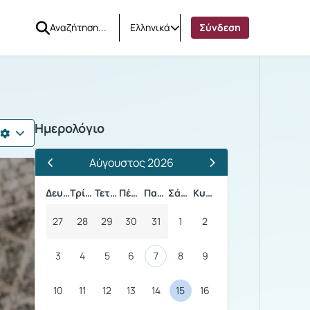
Ελληνικά
Σύνδεση
Ημερολόγιο
Αύγουστος 2026
Προηγούμενος Μήνας
Επόμενος Μήνας
Δευτέρα
Τρίτη
Τετάρτη
Πέμπτη
Παρασκευή
Σάββατο
Κυριακή
27
28
29
30
31
1
2
3
4
5
6
7
8
9
10
11
12
13
14
15
16