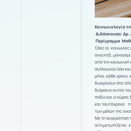
Κοινωνι
o
λογία τ
Διδάσκουσα: Δρ.
Περίγραμμα Μα
Όλες οι κοινωνίες
ανοιχτό), μονογαμί
από την κοινωνική 
συλλογικού όσο και
μήνα, κάθε χρόνο, 
διακρίνουν στο τέ
διάρκεια αυτού το
πεδίο και ο χώρος
και ταυτόχρονα πιο
των μελών της οικο
Με τη συγκρότηση 
αντιμετωπίζεται ε