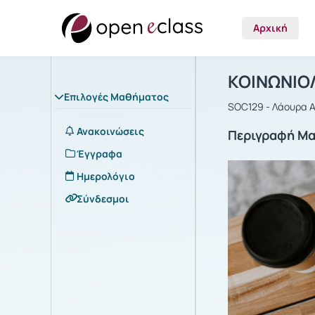
Αρχική
Μάθημα : Κ
Αρχική Σελίδα
ΚΟΙΝΩΝΙΟΛ
Επιλογές Μαθήματος
SOC129 - Λάουρα 
Ανακοινώσεις
Περιγραφή Μ
Έγγραφα
Ημερολόγιο
Σύνδεσμοι