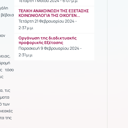
Τετάρτη 1 Μαΐου 2024 - 6:07 μ.μ.
εγάλη
ΤΕΛΙΚΗ ΑΝΑΚΟΙΝΩΣΗ ΤΗΣ ΕΞΕΤΑΣΗΣ
ι βέβαια
ΚΟΙΝΩΝΙΟΛΟΓΙΑ ΤΗΣ ΟΙΚΟΓΕΝ...
Τετάρτη 21 Φεβρουαρίου 2024 -
2:37 μ.μ.
ρον
Οργάνωση της διαδικτυακής
προφορικής Εξέτασης
Παρασκευή 9 Φεβρουαρίου 2024 -
2:31 μ.μ.
νειας,
αδρομή
ας τόσο
ις
α, τις
ήματα
μό των
ενεακές
τα της