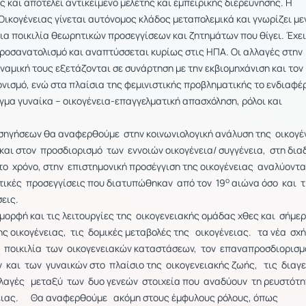
ς και αποτελεί αντικείμενο μελέτης και εμπειρικής διερεύνησης. Η
 Οικογένειας γίνεται αυτόνομος κλάδος μεταπολεμικά και γνωρίζει μ
ια ποικιλία θεωρητικών προσεγγίσεων και ζητημάτων που θίγει. Έχε
προσανατολισμό και αναπτύσσεται κυρίως στις ΗΠΑ. Οι αλλαγές στην
υναμική τους εξετάζονται σε συνάρτηση με την εκβιομηχάνιση και τον
ονισμό, ενώ στα πλαίσια της φεμινιστικής προβληματικής το ενδιαφέ
γμα γυναίκα – οικογένεια-επαγγελματική απασχόληση, ρόλοι και
ισηγήσεων θα αναφερθούμε στην κοινωνιολογική ανάλυση της οικογέ
 και στον προσδιορισμό των εννοιών οικογένεια/ συγγένεια, στη δι
το χρόνο, στην επιστημονική προσέγγιση της οικογένειας αναλύοντ
ο
τικές προσεγγίσεις που διατυπώθηκαν από τον 19
αιώνα όσο και τ
ώσεις.
μορφή και τις λειτουργίες της οικογενειακής ομάδας χθες και σήμερ
ης οικογένειας, τις δομικές μεταβολές της οικογένειας. τα νέα σχ
ν ποικιλία των οικογενειακών καταστάσεων, τον επαναπροσδιορισ
και των γυναικών στο πλαίσιο της οικογενειακής ζωής, τις διαγ
λλαγές μεταξύ των δυο γενεών στοιχεία που αναδύουν τη ρευστότη
νειας. Θα αναφερθούμε ακόμη στους έμφυλους ρόλους, όπως