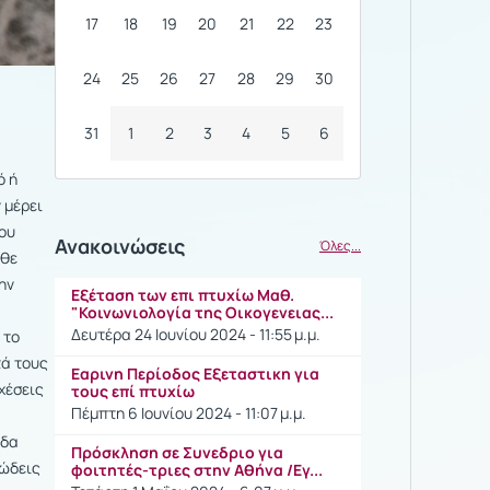
17
18
19
20
21
22
23
24
25
26
27
28
29
30
31
1
2
3
4
5
6
ό ή
 μέρει
του
Ανακοινώσεις
Όλες...
άθε
ην
Εξέταση των επι πτυχίω Μαθ.
"Κοινωνιολογία της Οικογενειας...
Δευτέρα 24 Ιουνίου 2024 - 11:55 μ.μ.
 το
τά τους
Εαρινη Περίοδος Εξεταστικη για
χέσεις
τους επί πτυχίω
Πέμπτη 6 Ιουνίου 2024 - 11:07 μ.μ.
άδα
Πρόσκληση σε Συνεδριο για
ιώδεις
φοιτητές-τριες στην Αθήνα /Εγ...