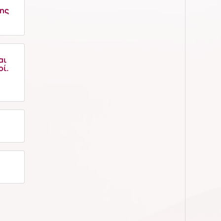
σης
αι
οί.