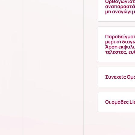
Ορθογωνιότ
αναπαραστάσ
μη αναγώγι
Παραδείγματ
μερική διαγ
Άρση εκφυλι
τελεστές, ε
Συνεχείς Ομά
Οι ομάδες Li