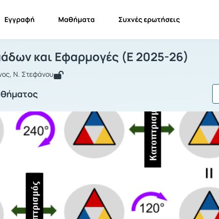
Εγγραφή
Μαθήματα
Συχνές ερωτήσεις
εωρία Ομάδων και Εφαρμογές
Θεωρία Ομάδων και Εφαρμογές
άδων και Εφαρμογές (Ε 2025-26)
νος, Ν. Στεφάνου
αθήματος