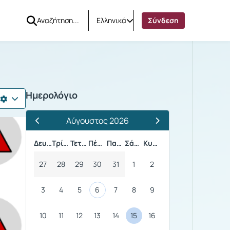
Ελληνικά
Σύνδεση
Ημερολόγιο
Αύγουστος 2026
Προηγούμενος Μήνας
Επόμενος Μήνας
Δευτέρα
Τρίτη
Τετάρτη
Πέμπτη
Παρασκευή
Σάββατο
Κυριακή
27
28
29
30
31
1
2
3
4
5
6
7
8
9
10
11
12
13
14
15
16