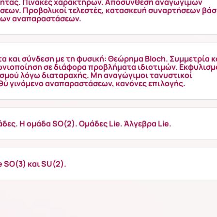
ητας. Πίνακες χαρακτήρων. Αποσύνθεση αναγώγιμων
εων. Προβολικοί τελεστές, κατασκευή συναρτήσεων βά
μων αναπαραστάσεων.
α και σύνδεση με τη φυσική: Θεώρημα Bloch. Συμμετρία κ
ωνιοποίηση σε διάφορα προβλήματα ιδιοτιμών. Εκφυλισμ
σμού λόγω διαταραχής. Μη αναγώγιμοι τανυστικοί
υθύ γινόμενο αναπαραστάσεων, κανόνες επιλογής.
δες. Η ομάδα SO(2). Ομάδες Lie. Άλγεβρα Lie.
e SO(3) και SU(2).