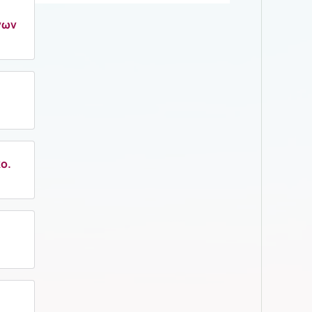
νων
ο.