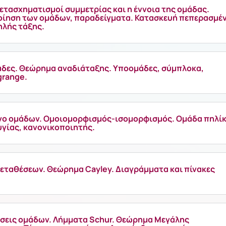
ετασχηματισμοί συμμετρίας και η έννοια της ομάδας.
ίηση των ομάδων, παραδείγματα. Κατασκευή πεπερασμέ
λής τάξης.
άδες. Θεώρημα αναδιάταξης. Υποομάδες, σύμπλοκα,
range.
νο ομάδων. Ομοιομορφισμός-ισομορφισμός. Ομάδα πηλίκ
υγίας, κανονικοποιητής.
εταθέσεων. Θεώρημα Cayley. Διαγράμματα και πίνακες
εις ομάδων. Λήμματα Schur. Θεώρημα Μεγάλης