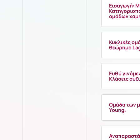
Εισαγωγή: Μ
Κατηγοριοπο
ομάδων χαμη
Κυκλικές ομ
θεώρημα Lag
Ευθύ γινόμε
Κλάσεις συζ
Ομάδα των μ
Young.
Αναπαραστάσ