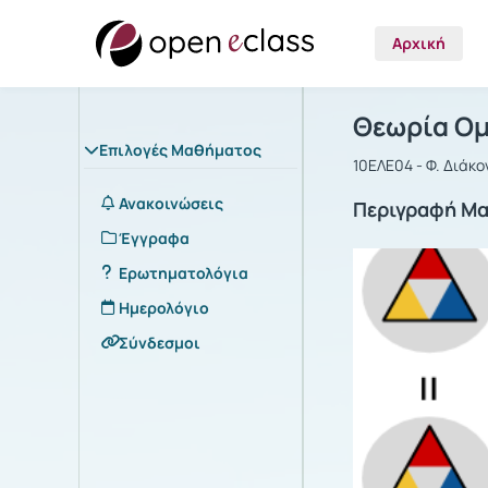
Αρχική
Μάθημα : Θ
Αρχική Σελίδα
Θεωρία Ομ
Επιλογές Μαθήματος
10ΕΛΕ04 - Φ. Διάκο
Ανακοινώσεις
Περιγραφή Μ
Έγγραφα
Ερωτηματολόγια
Ημερολόγιο
Σύνδεσμοι