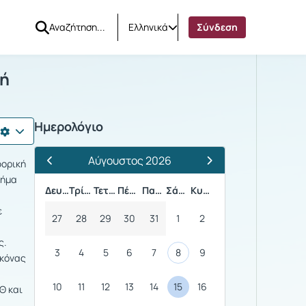
Ελληνικά
Σύνδεση
λεϊατρική
κή
Ημερολόγιο
Αύγουστος 2026
φορική
Προηγούμενος Μήνας
Επόμενος Μήνας
μήμα
Δευτέρα
Τρίτη
Τετάρτη
Πέμπτη
Παρασκευή
Σάββατο
Κυριακή
ε
27
28
29
30
31
1
2
ς.
3
4
5
6
7
8
9
ικόνας
10
11
12
13
14
15
16
Θ και
,