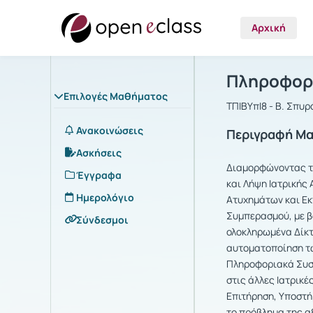
Αρχική
Μάθημα : Π
Αρχική Σελίδα
Πληροφορι
Επιλογές Μαθήματος
ΤΠΙΒΥπΙ8 - Β. Σπυ
Ανακοινώσεις
Περιγραφή Μ
Ασκήσεις
Διαμορφώνοντας το
Έγγραφα
και Λήψη Ιατρικής
Ημερολόγιο
Ατυχημάτων και Εκ
Συμπερασμού, με β
Σύνδεσμοι
ολοκληρωμένα Δίκτ
αυτοματοποίηση των
Πληροφοριακά Συστ
στις άλλες Ιατρικ
Επιτήρηση, Υποστή
το πρόβλημα της α