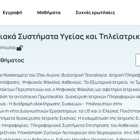
Εγγραφή
Μαθήματα
Συχνές ερωτήσεις
ληροφοριακά Συστήματα Υγείας και Τη
Πληροφοριακά Συστήματα Υγείας και Τηλεϊατρική
ακά Συστήματα Υγείας και Τηλεϊατρι
ρόπουλος
αθήματος
 Νοσοκομείο του 21ου Αιώνα: Βιοϊατρική Τεχνολογία, Ιατρική Πληρο
 Απόφασης. Ψηφιακός Φάκελος Ασθενούς: Τα Eξωτερικά Ιατρεία, το Τ
τάκτων Περιστατικών και ο Ψηφιακός Φάκελος ως αφετηρία Ιατρικού
άση τα αντίστοιχα Πρωτόκολλα. Διαχείριση Ιατρικών Πληροφοριών σ
υα.: Η διαδρομή ολοκλήρωσης Συσκευών - Υπολογιστών στην
 in vitro Διαγνωστικών Εργαστηρίων, τα LIS και ο Έλεγχος Ποιότητα
ήματα διαχείρισης Ιατρικής Εικόνας: Η ενσωμάτωση της Ιατρικής Ε
ές πληροφορίες. Πληροφοριακά Συστήματα Επιτήρησης του Ασθενούς:
ριξη και Υποκάσταση Ζωτικών Λειτουργιών στα Χειρουργεία, στις ΜΕ
ξιολόγησης των δεδομένων. Ειδικές Μονάδες Θεραπείας: Λιθοτριψία