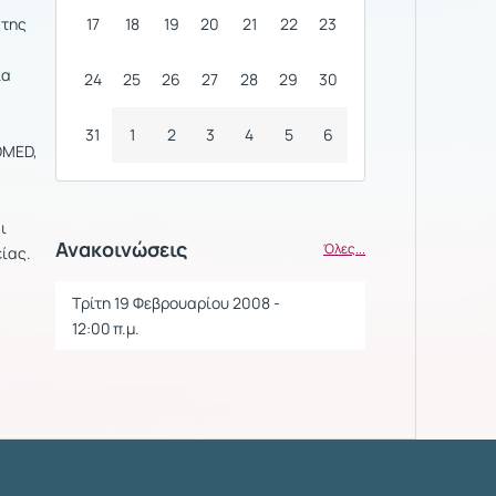
 της
17
18
19
20
21
22
23
ια
24
25
26
27
28
29
30
31
1
2
3
4
5
6
OMED,
ι
Ανακοινώσεις
Όλες...
είας.
Τρίτη 19 Φεβρουαρίου 2008 -
12:00 π.μ.