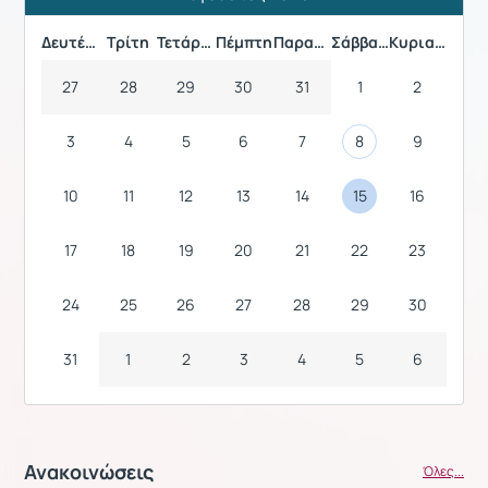
Προηγούμενος Μήνας
Επόμενος 
Δευτέρα
Τρίτη
Τετάρτη
Πέμπτη
Παρασκευή
Σάββατο
Κυριακή
27
28
29
30
31
1
2
3
4
5
6
7
8
9
10
11
12
13
14
15
16
17
18
19
20
21
22
23
24
25
26
27
28
29
30
31
1
2
3
4
5
6
Ανακοινώσεις
Όλες...