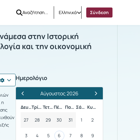
Ελληνικά
Σύνδεση
ς αι.). Ανάμεσα στην Ιστορική Γεωγρα
Ανάμεσα στην Ιστορική
λογία και την οικονομική
Ημερολόγιο
Αύγουστος 2026
νιών
Προηγούμενος Μήνας
Επόμενος Μήνας
 η
Δευτέρα
Τρίτη
Τετάρτη
Πέμπτη
Παρασκευή
Σάββατο
Κυριακή
έσης
δειχθούν
27
28
29
30
31
1
2
λιξής
ς
3
4
5
6
7
8
9