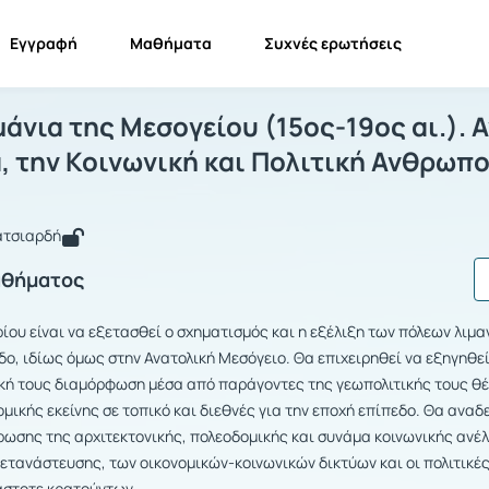
Εγγραφή
Μαθήματα
Συχνές ερωτήσεις
λεις-Λιμάνια της Μεσογείου (15ος-19ο
Πόλεις-Λιμάνια της Μεσογείου (15ος-19ος αι.). Αν...
άνια της Μεσογείου (15ος-19ος αι.). 
, την Κοινωνική και Πολιτική Ανθρωπο
ατσιαρδή
αθήματος
ίου είναι να εξετασθεί ο σχηματισμός και η εξέλιξη των πόλεων λιμα
ο, ιδίως όμως στην Ανατολική Μεσόγειο. Θα επιχειρηθεί να εξηγηθεί
ική τους διαμόρφωση μέσα από παράγοντες της γεωπολιτικής τους θ
ομικής εκείνης σε τοπικό και διεθνές για την εποχή επίπεδο. Θα ανα
ωσης της αρχιτεκτονικής, πολεοδομικής και συνάμα κοινωνικής ανέ
μετανάστευσης, των οικονομικών-κοινωνικών δικτύων και οι πολιτικέ
άστοτε κρατούντων.