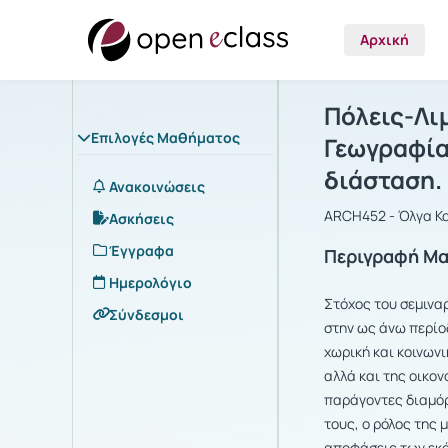
Αρχική
Μάθημα : Πό
Αρχική Σελίδα
Πόλεις-Λιμ
Επιλογές Μαθήματος
Γεωγραφία
διάσταση.
Ανακοινώσεις
ARCH452 - Όλγα Κ
Ασκήσεις
Έγγραφα
Περιγραφή Μ
Ημερολόγιο
Στόχος του σεμιναρ
Σύνδεσμοι
στην ως άνω περίοδ
χωρική και κοινων
αλλά και της οικον
παράγοντες διαμόρ
τους, ο ρόλος της 
αποφάσεις των εκ