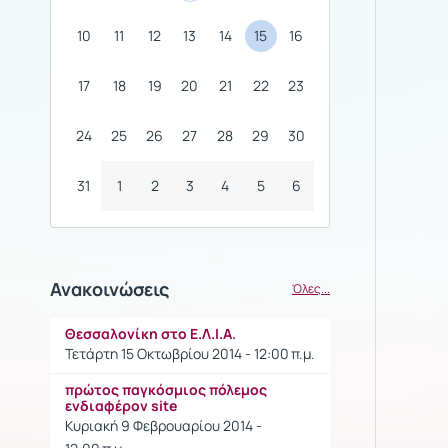
10
11
12
13
14
15
16
17
18
19
20
21
22
23
24
25
26
27
28
29
30
31
1
2
3
4
5
6
Ανακοινώσεις
Όλες...
Θεσσαλονίκη στο Ε.Λ.Ι.Α.
Τετάρτη 15 Οκτωβρίου 2014 - 12:00 π.μ.
πρώτος παγκόσμιος πόλεμος
ενδιαφέρον site
Κυριακή 9 Φεβρουαρίου 2014 -