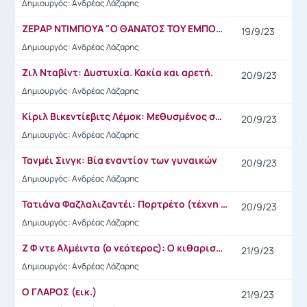
Δημιουργός: Ανδρέας Λάζαρης
ΖΕΡΑΡ ΝΤΙΜΠΟΥΑ "Ο ΘΑΝΑΤΟΣ ΤΟΥ ΕΜΠΟΡΑΚΟΥ"
19/9/23
Δημιουργός: Ανδρέας Λάζαρης
Ζιλ Νταβίντ: Δυστυχία. Κακία και αρετή.
20/9/23
Δημιουργός: Ανδρέας Λάζαρης
Κίριλ Βικεντίεβιτς Λέμοκ: Mεθυσμένος σύζυγος
20/9/23
Δημιουργός: Ανδρέας Λάζαρης
Τανμέι Σινγκ: Βία εναντίον των γυναικών
20/9/23
Δημιουργός: Ανδρέας Λάζαρης
Τατιάνα Φαζλαλιζαντέι: Πορτρέτο (τέχνη του δρόμου)
20/9/23
Δημιουργός: Ανδρέας Λάζαρης
Ζ Φ ντε Αλμέιντα (ο νεότερος): O κιθαριστής
21/9/23
Δημιουργός: Ανδρέας Λάζαρης
O ΓΛΑΡΟΣ (εικ.)
21/9/23