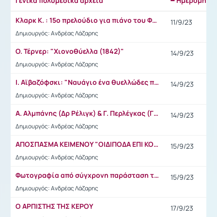
Γενικά πολυμεσικά αρχεία
Ημερομηνί
Κλαρκ Κ. : 15o πρελούδιο για πιάνο του Φρεντερίκ Σοπέν (πίνακας ζωγραφικής)
11/9/23
Δημιουργός: Ανδρέας Λάζαρης
Ο. Τέρνερ: "Χιονοθύελλα (1842)"
14/9/23
Δημιουργός: Ανδρέας Λάζαρης
I. Aϊβαζόφσκι: "Ναυάγιο ένα θυελλώδες πρωινό (1895)"
14/9/23
Δημιουργός: Ανδρέας Λάζαρης
Α. Αλμπάνης (Δρ Ρέλιγκ) & Γ. Περλέγκας (Γκρέγκερς) από την "Αγριόπαπια" στο"Θέατρο Πορεία" 2017-18
14/9/23
Δημιουργός: Ανδρέας Λάζαρης
ΑΠΟΣΠΑΣΜΑ ΚΕΙΜΕΝΟΥ "ΟΙΔΙΠΟΔΑ ΕΠΙ ΚΟΛΩΝΩ"
15/9/23
Δημιουργός: Ανδρέας Λάζαρης
Φωτογραφία από σύγχρονη παράσταση του "Οιδίποδα επί Κολωνώ"
15/9/23
Δημιουργός: Ανδρέας Λάζαρης
Ο ΑΡΠΙΣΤΗΣ ΤΗΣ ΚΕΡΟΥ
17/9/23