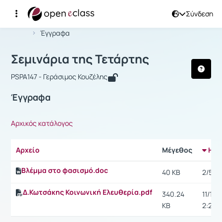
Σύνδεση
Μάθημα : Σεμινάρια της Τετάρτης
Αρχική Σελίδα
Σεμινάρια της Τετάρτης
Έγγραφα
Σεμινάρια της Τετάρτης
PSPA147 - Γεράσιμος Κουζέλης
Έγγραφα
Αρχικός κατάλογος
Αρχείο
Μέγεθος
Ημε
Βλέμμα στο φασισμό.doc
40 KB
2/5/14,
Δ.Κωτσάκης Κοινωνική Ελευθερία.pdf
340.24
11/1/13
KB
2:29 μ