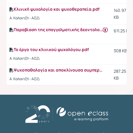
Κλινική ψυχολογία και ψυχοθεραπεία.pdf
140.97
KB
Α. Καλαντζή - Αζίζι
Παραβίαση της επαγγελματικής δεοντολογίας στην κλινική πρακτική
611.25 KB
Το έργο του κλινικού ψυχολόγου.pdf
308 KB
Α. Καλαντζή - Αζίζι
Ψυχοπαθολογία και αποκλίνουσα συμπεριφορά.pdf
287.25
KB
Α. Καλαντζή - Αζίζι