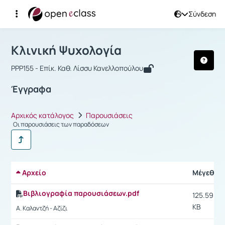
Σύνδεση
Μάθημα : Κλινική Ψυχολογία
Αρχική Σελίδα
Κλινική Ψυχολογία
Έγγραφα
Κλινική Ψυχολογία
PPP155 - Επίκ. Καθ. Λίσσυ Κανελλοπούλου
Έγγραφα
Αρχικός κατάλογος
Παρουσιάσεις
Οι παρουσιάσεις των παραδόσεων
Αρχείο
Μέγεθος
Βιβλιογραφία παρουσιάσεων.pdf
125.59
KB
Α. Καλαντζή - Αζίζι