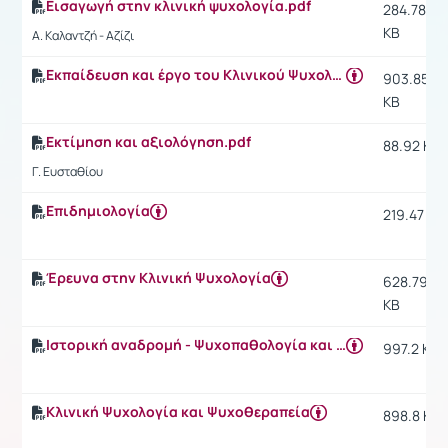
Εισαγωγή στην κλινική ψυχολογία.pdf
284.78
KB
Α. Καλαντζή - Αζίζι
Εκπαίδευση και έργο του Κλινικού Ψυχολόγου
903.85
KB
Εκτίμηση και αξιολόγηση.pdf
88.92 KB
Γ. Ευσταθίου
Επιδημιολογία
219.47 KB
Έρευνα στην Κλινική Ψυχολογία
628.79
KB
Ιστορική αναδρομή - Ψυχοπαθολογία και αποκλίνουσα συμπεριφορά
997.2 KB
Κλινική Ψυχολογία και Ψυχοθεραπεία
898.8 KB