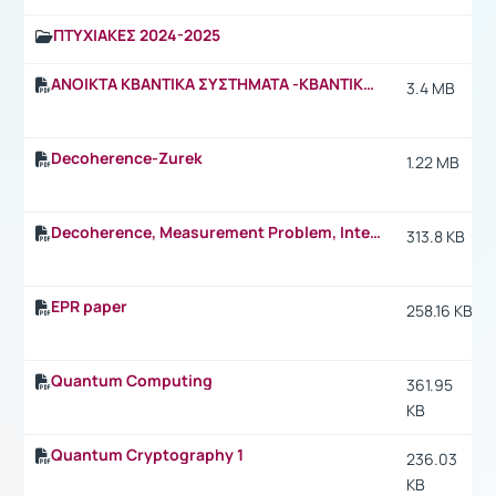
ΠΤΥΧΙΑΚΕΣ 2024-2025
ANOIKTA KBANTIKA ΣΥΣΤΗΜΑΤΑ -ΚΒΑΝΤΙΚΗ ΠΛΗΡΟΦΟΡΙΑ
3.4 MB
Decoherence-Zurek
1.22 MB
Decoherence, Measurement Problem, Interpretations of QM. Maximilian Schlosshauer.pdf
313.8 KB
EPR paper
258.16 KB
Quantum Computing
361.95
KB
Quantum Cryptography 1
236.03
KB