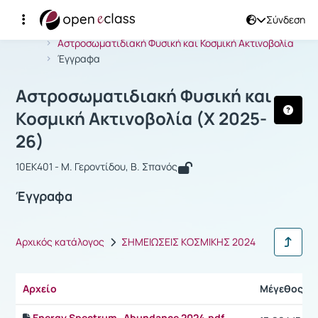
Σύνδεση
Μάθημα : Αστροσωματιδιακή Φυσική 
Αρχική Σελίδα
Αστροσωματιδιακή Φυσική και Κοσμική Ακτινοβολία
Έγγραφα
Αστροσωματιδιακή Φυσική και
Κοσμική Ακτινοβολία (Χ 2025-
26)
10ΕΚ401 - Μ. Γεροντίδου, Β. Σπανός
Έγγραφα
Αρχικός κατάλογος
ΣΗΜΕΙΩΣΕΙΣ ΚΟΣΜΙΚΗΣ 2024
Αρχείο
Μέγεθος
Energy Spectrum_Abundance 2024.pdf