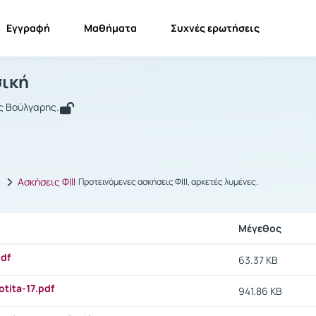
Εγγραφή
Μαθήματα
Συχνές ερωτήσεις
ενική Φυσική
Γενική Φυσική
Έγγραφα
σική
ς Βούλγαρης.
ς
Ασκήσεις ΦΙΙΙ
Προτεινόμενες ασκήσεις ΦΙΙΙ, αρκετές λυμένες.
Μέγεθος
pdf
63.37 KB
tita-17.pdf
941.86 KB