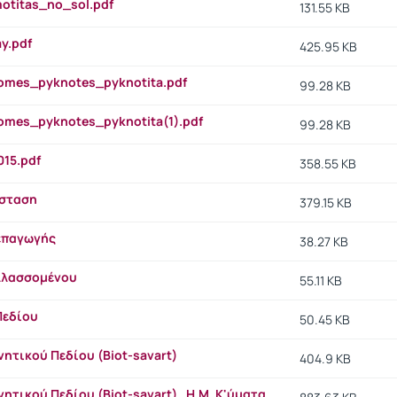
motitas_no_sol.pdf
131.55 KB
ay.pdf
425.95 KB
nomes_pyknotes_pyknotita.pdf
99.28 KB
omes_pyknotes_pyknotita(1).pdf
99.28 KB
015.pdf
358.55 KB
ίσταση
379.15 KB
επαγωγής
38.27 KB
λλασσομένου
55.11 KB
Πεδίου
50.45 KB
ητικού Πεδίου (Biot-savart)
404.9 KB
ητικού Πεδίου (Biot-savart) , Η.Μ. Κ'ύματα