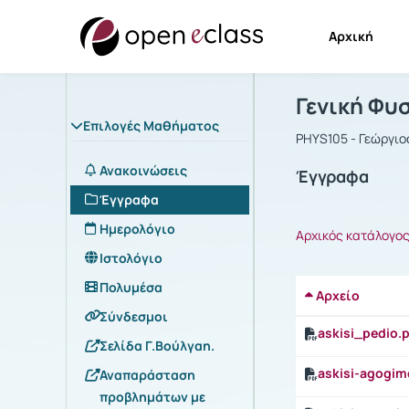
Αρχική
Μάθημα : Γ
Αρχική Σελίδα
Γενική Φυ
Επιλογές Μαθήματος
PHYS105 - Γεώργιο
Ανακοινώσεις
Έγγραφα
Έγγραφα
Ημερολόγιο
Αρχικός κατάλογο
Ιστολόγιο
Πολυμέσα
Αρχείο
Σύνδεσμοι
askisi_pedio.
Σελίδα Γ.Βούλγαη.
askisi-agogimo
Αναπαράσταση
προβλημάτων με