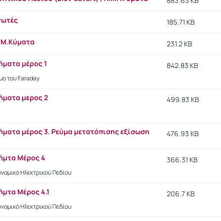
883.63 KB
νωτές
185.71 KB
Η.Μ.Κύματα
231.2 KB
ήματα μέρος 1
842.83 KB
μο του Faraday
ήματα μερος 2
499.83 KB
ήματα μέρος 3. Ρεύμα μετατόπισης εξίσωση
476.93 KB
ήμτα Μέρος 4
366.31 KB
υναμικό Ηλεκτρικού Πεδίου
μτα Μέρος 4.1
206.7 KB
υναμικό Ηλεκτρικού Πεδίου