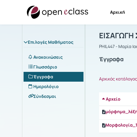
Αρχική
Μάθημα : Ε
Αρχική Σελίδα
ΕΙΣΑΓΩΓΗ 
Επιλογές Μαθήματος
PHIL447 - Μαρία Ι
Ανακοινώσεις
Έγγραφα
Γλωσσάριο
Έγγραφα
Αρχικός κατάλογο
Ημερολόγιο
Σύνδεσμοι
Αρχείο
μόρφημα_λέξη
Μορφολογία_1