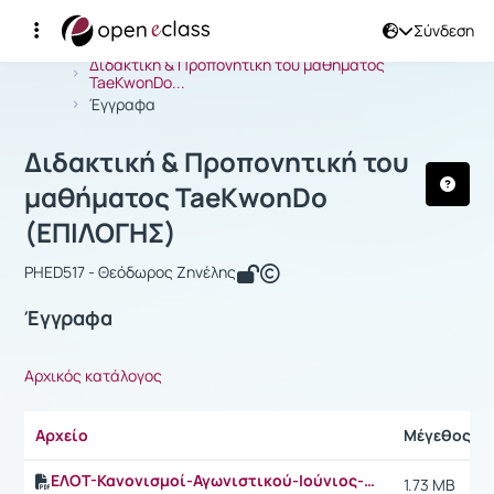
Σύνδεση
Μάθημα : Διδακτική & Προπονητική 
Αρχική Σελίδα
Διδακτική & Προπονητική του μαθήματος
TaeKwonDo...
Έγγραφα
Διδακτική & Προπονητική του
μαθήματος TaeKwonDo
(ΕΠΙΛΟΓΗΣ)
PHED517 - Θεόδωρος Ζηνέλης
Έγγραφα
Αρχικός κατάλογος
Αρχείο
Μέγεθος
ΕΛΟΤ-Κανονισμοί-Αγωνιστικού-Ιούνιος-2024-9313635.pdf
1.73 MB