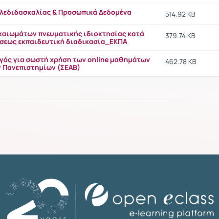
λεδιδασκαλίας & Προσωπικά Δεδομένα
514.92 KB
καιωμάτων πνευματικής ιδιοκτησίας κατά
379.74 KB
άσεως εκπαιδευτική διαδικασία_ΕΚΠΑ
γός για σωστή χρήση των online μαθημάτων
462.78 KB
ν Πανεπιστημίων (ΣΕΑΒ)