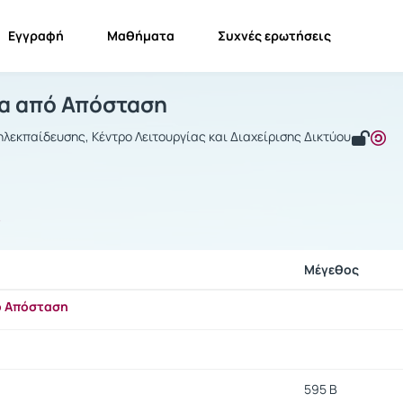
Εγγραφή
Μαθήματα
Συχνές ερωτήσεις
ιδασκαλία από Απόσταση
Διδασκαλία από Απόσταση
Έγγραφα
α από Απόσταση
λεκπαίδευσης, Κέντρο Λειτουργίας και Διαχείρισης Δικτύου
ς
Μέγεθος
ό Απόσταση
595 B