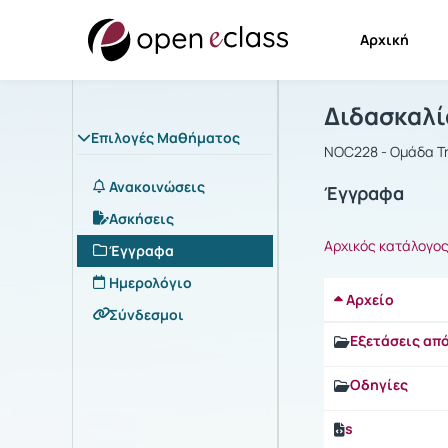
Αρχική
Μάθημα : Δ
Αρχική Σελίδα
Διδασκαλί
Επιλογές Μαθήματος
NOC228 - Ομάδα Τη
Ανακοινώσεις
Έγγραφα
Ασκήσεις
Αρχικός κατάλογο
Έγγραφα
Ημερολόγιο
Αρχείο
Σύνδεσμοι
Εξετάσεις απ
Οδηγίες
s