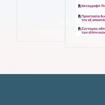
Καταγραφή Τη
Προστασία δι
την εξ αποστ
Σύντομος οδη
των ελληνικώ