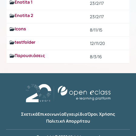
Enotita 1
23/2/17
Enotita 2
23/2/17
Icons
8/11/15
testfolder
12/11/20
Παρουσιάσεις
8/3/16
Σχετικά
Επικοινωνία
Εγχειρίδια
Όροι Χρήσης
Πολιτική Απορρήτου