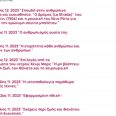
/4s76h7wa
ης 12. 2023 "Σπουδή στην ανθρώπινη
 και ευαισθησία: "O Δρόμος (La Strada)" του
ίνι (1954) και η μουσική του Νίνο Ρότα για
ι την ομώνυμη σουίτα μπαλέτου."
ς 11. 2023 "Ο ανθρωπισμός ουσία της
ς 11. 2023 "Η ετερότητα κάθε ανθρώπου και
ων των ανθρώπων."
ς 12. 2023 "Επιλογές από τα
ατα του ιατρού Χένρι Μαρς "Ή μη βλάπτειν.
τη ζωή, τον θάνατο και τη χειρουργική
0ης 11. 2023 "H ιστοπαθολογία παράθυρο
ές τέχνες."
ας 11. 2023 "Εφαρμοσμένη ηθική -
"
ης 11. 2023 "Σκέψεις περί ζωής και θανάτου
νή διανόηση."