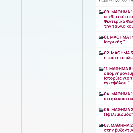
https://tinyurl.com
09. ΜΑΘΗΜΑ 1
επιθετικότητα
Φεντερίκο Φελ
την ταινία κα
01. MAΘΗΜΑ 1η
Ιατρικής."
02. ΜΑΘΗΜΑ 3η
η ισότητα όλ
11. MAΘΗΜΑ 8η
απομνημονεύμ
Ιστορίες για 
εγκεφάλου."
04. ΜΑΘΗΜΑ 1
στις εικαστικ
06. ΜΑΘΗΜΑ 22
Ωφελιμισμός
07. ΜΑΘΗΜΑ 24
στην βυζαντι