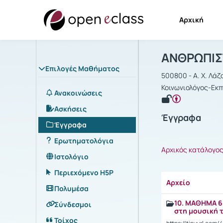
Αρχική
Μάθημα : Α
Αρχική Σελίδα
ΑΝΘΡΩΠΙΣΤ
Επιλογές Μαθήματος
500800 - Α. Χ. Λάζ
Κοινωνιολόγος-Εκπ
Ανακοινώσεις
Ασκήσεις
Έγγραφα
Έγγραφα
Ερωτηματολόγια
Αρχικός κατάλογο
Ιστολόγιο
Περιεχόμενο H5P
Αρχείο
Πολυμέσα
10. MΑΘΗΜΑ 6
Σύνδεσμοι
στη μουσική 
Τοίχος