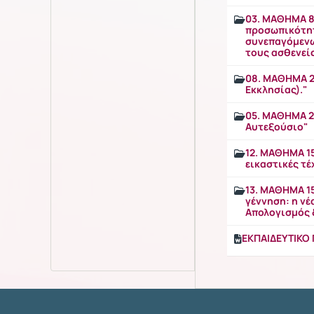
03. ΜΑΘΗΜΑ 8
προσωπικότητ
συνεπαγόμενω
τους ασθενείς
08. MAΘΗΜΑ 29
Εκκλησίας)."
05. ΜΑΘΗΜΑ 22
Αυτεξούσιο"
12. ΜΑΘΗΜΑ 15
εικαστικές τέ
13. ΜΑΘΗΜΑ 1
γέννηση: η ν
Απολογισμός 
ΕΚΠΑΙΔΕΥΤΙΚΟ