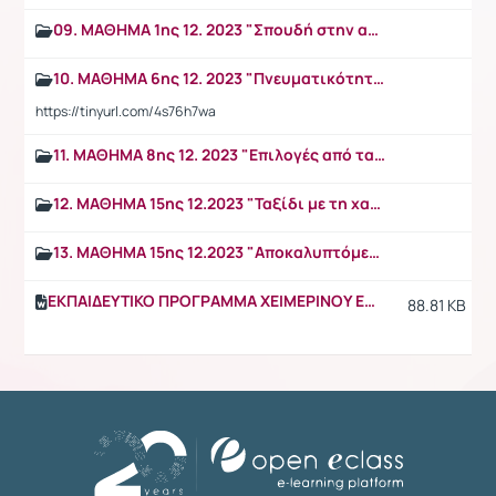
09. ΜΑΘΗΜΑ 1ης 12. 2023 "Σπουδή στην ανθρώπινη επιθετικότητα και ευαισθησία: "O Δρόμος (La Strada)" του Φεντερίκο Φελίνι (1954) και η μουσική του Νίνο Ρότα για την ταινία και την ομώνυμη σουίτα μπαλέτου."
10. MΑΘΗΜΑ 6ης 12. 2023 "Πνευματικότητα και δεξιοσύνη στη μουσική του Γκούσταβ Μάλερ."
https://tinyurl.com/4s76h7wa
11. MAΘΗΜΑ 8ης 12. 2023 "Επιλογές από τα απομνημονεύματα του ιατρού Χένρι Μαρς "Ή μη βλάπτειν. Ιστορίες για τη ζωή, τον θάνατο και τη χειρουργική εγκεφάλου."
12. ΜΑΘΗΜΑ 15ης 12.2023 "Ταξίδι με τη χαρά της ζωής στις εικαστικές τέχνες"
13. ΜΑΘΗΜΑ 15ης 12.2023 "Αποκαλυπτόμενοι μπροστά στη γέννηση: η νέα ζωή μέσα από τον φωτογραφικό φακό. Απολογισμός διεξαγωγής μαθήματος MED2135"
ΕΚΠΑΙΔΕΥΤΙΚΟ ΠΡΟΓΡΑΜΜΑ ΧΕΙΜΕΡΙΝΟΥ ΕΞΑΜΗΝΟΥ 2023-4
88.81 KB