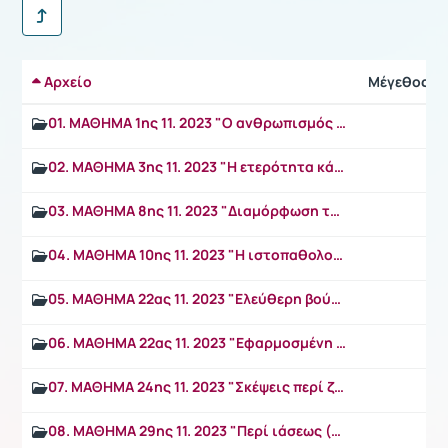
Αρχείο
Μέγεθος
01. MAΘΗΜΑ 1ης 11. 2023 "Ο ανθρωπισμός ουσία της Ιατρικής."
02. ΜΑΘΗΜΑ 3ης 11. 2023 "Η ετερότητα κάθε ανθρώπου και η ισότητα όλων των ανθρώπων."
03. ΜΑΘΗΜΑ 8ης 11. 2023 "Διαμόρφωση της προσωπικότητας του σύγχρονου ιατρού και των συνεπαγόμενων σχέσεών του με τους συνεργάτες του και τους ασθενείς του."
04. ΜΑΘΗΜΑ 10ης 11. 2023 "H ιστοπαθολογία παράθυρο στις εικαστικές τέχνες."
05. ΜΑΘΗΜΑ 22ας 11. 2023 "Ελεύθερη βούληση - Αυτεξούσιο"
06. ΜΑΘΗΜΑ 22ας 11. 2023 "Εφαρμοσμένη ηθική - Ωφελιμισμός"
07. ΜΑΘΗΜΑ 24ης 11. 2023 "Σκέψεις περί ζωής και θανάτου στην βυζαντινή διανόηση."
08. MAΘΗΜΑ 29ης 11. 2023 "Περί ιάσεως (Πατέρες της Εκκλησίας)."