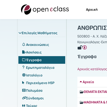
Αρχική
Μάθημα : Α
Αρχική Σελίδα
ΑΝΘΡΩΠΙΣΤ
Επιλογές Μαθήματος
500800 - Α. Χ. Λάζ
Κοινωνιολόγος-Εκπ
Ανακοινώσεις
Ασκήσεις
Έγγραφα
Έγγραφα
Ερωτηματολόγια
Αρχικός κατάλογο
Ιστολόγιο
Αρχείο
Περιεχόμενο H5P
Πολυμέσα
ΘΕΜΑΤΑ ΕΚΠΑΙ
Σύνδεσμοι
ΜΑΘΗΜΑΤΑ & 
Τοίχος