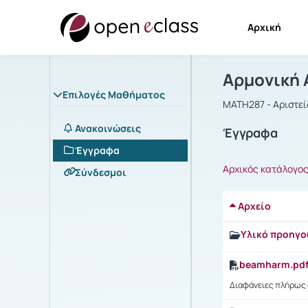
Αρχική
Μάθημα : Α
Αρχική Σελίδα
Αρμονική 
Επιλογές Μαθήματος
MATH287 - Αριστε
Ανακοινώσεις
Έγγραφα
Έγγραφα
Αρχικός κατάλογο
Σύνδεσμοι
Αρχείο
Υλικό προηγο
beamharm.pd
Διαφάνειες πλήρως