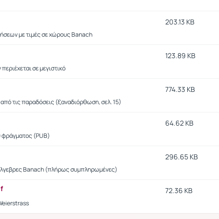
203.13 KB
σεων με τιμές σε χώρους Banach
123.89 KB
 περιέχεται σε μεγιστικό
774.33 KB
από τις παραδόσεις (ξαναδιόρθωση, σελ. 15)
64.62 KB
υ φράγματος (PUB)
296.65 KB
 Άλγεβρες Banach (πλήρως συμπληρωμένες)
f
72.36 KB
eierstrass