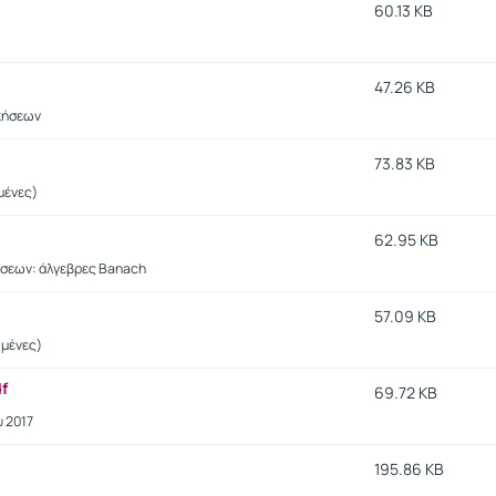
60.13 KB
47.26 KB
κήσεων
73.83 KB
μένες)
62.95 KB
ήσεων: άλγεβρες Banach
57.09 KB
ωμένες)
f
69.72 KB
 2017
195.86 KB