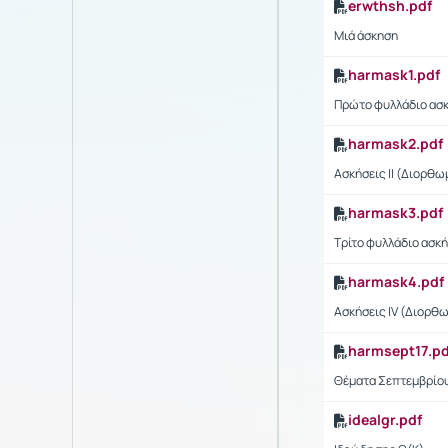
erwthsh.pdf
Μιά άσκηση
harmask1.pdf
Πρώτο φυλλάδιο ασ
harmask2.pdf
Ασκήσεις ΙΙ (Διορθω
harmask3.pdf
Τρίτο φυλλάδιο ασκ
harmask4.pdf
Ασκήσεις ΙV (Διορθ
harmsept17.pd
Θέματα Σεπτεμβρίου
idealgr.pdf