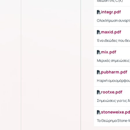
Ιδεώδη της C(K)
integr.pdf
Ολοκλήρωση συναρτή
maxid.pdf
Ένα ιδεώδες που δεν
mix.pdf
Μερικές σημειώσεις 
pubharm.pdf
Η αρχή ομοιομόρφο
rootxe.pdf
Σημειώσεις για τις
stoneweixe.pd
Το Θεώρημα Stone-W