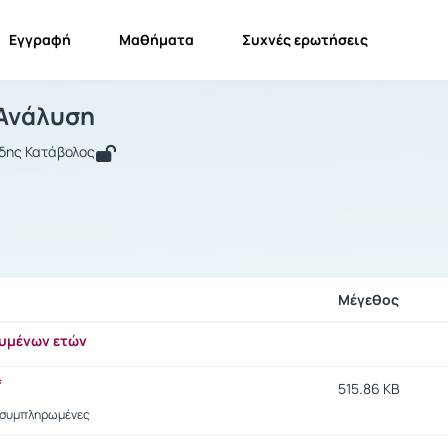
Εγγραφή
Μαθήματα
Συχνές ερωτήσεις
ρμονική Ανάλυση
Αρμονική Ανάλυση
Έγγραφα
Ανάλυση
ίδης Κατάβολος
ς
Μέγεθος
υμένων ετών
f
515.86 KB
 συμπληρωμένες