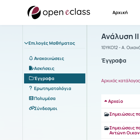
Αρχική
Μάθημα : Α
Αρχική Σελίδα
Ανάλυση ΙΙ
Επιλογές Μαθήματος
10ΥΚΟ12 - Α. Οικο
Ανακοινώσεις
Έγγραφα
Ασκήσεις
Έγγραφα
Αρχικός κατάλογο
Ερωτηματολόγια
Πολυμέσα
Αρχείο
Σύνδεσμοι
Σημειώσεις π
Σημειώσεις π
Αντώνη Οικο