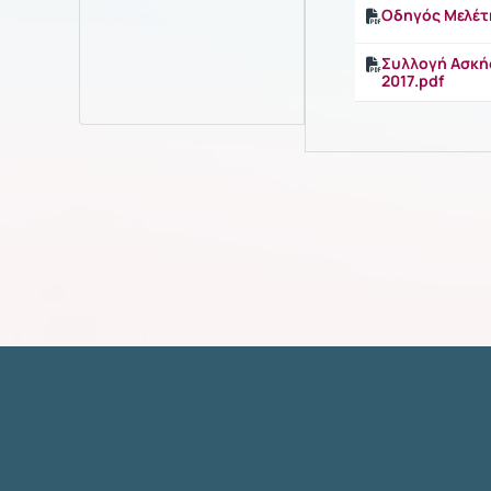
Οδηγός Μελέτη
Συλλογή Ασκήσ
2017.pdf