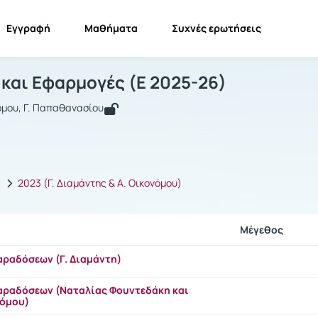
Εγγραφή
Μαθήματα
Συχνές ερωτήσεις
νάλυση ΙΙ και Εφαρμογές
Ανάλυση ΙΙ και Εφαρμογές
Έγγραφα
 και Εφαρμογές (Ε 2025-26)
νόμου, Γ. Παπαθανασίου
ς
2023 (Γ. Διαμάντης & Α. Οικονόμου)
Μέγεθος
αραδόσεων (Γ. Διαμάντη)
αραδόσεων (Ναταλίας Φουντεδάκη και
νόμου)