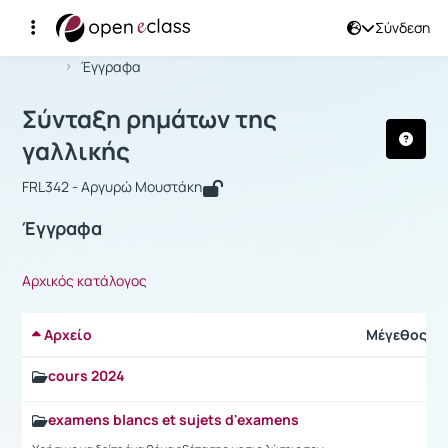
Σύνδεση
Μάθημα : Σύνταξη ρημάτων της γαλλ
Αρχική Σελίδα
Σύνταξη ρημάτων της γαλλικής
Έγγραφα
Σύνταξη ρημάτων της
γαλλικής
FRL342 - Αργυρώ Μουστάκη
Έγγραφα
Αρχικός κατάλογος
Αρχείο
Μέγεθος
cours 2024
examens blancs et sujets d'examens