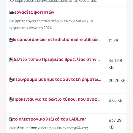
Χρήσιμο να δείτε ένα θέμα εξέτασης με τις λύσεις του.
εργασίες φοιτητών
Θα βρείτε εργασίες παλαιοτέρων ετών, αλλά και μια
εργασία που έγινε το 2024
le concordancier et le dictionnaire utilisés.docx
12 KB
δελτίο τύπου Πρεσβείας Βραζιλίας στην Αθήνα-φεστιβάλ κινηματογράφου Με το βλέμμα στον Αμαζόνιο.pdf
340.58
KB
περίγραμμα μαθήματος Σύνταξη ρημάτων της Γαλλικής.docx
20.76 KB
Πρόκειται για το δελτίο τύπου, που αναφέρεται στην ανακοίνωση της 30.11.2024
67.5 KB
το ηλεκτρονικό λεξικό του LADL.rar
937.29
KB
Μας δίνει επίσης χρήσεις ρημάτων της γαλλικής.