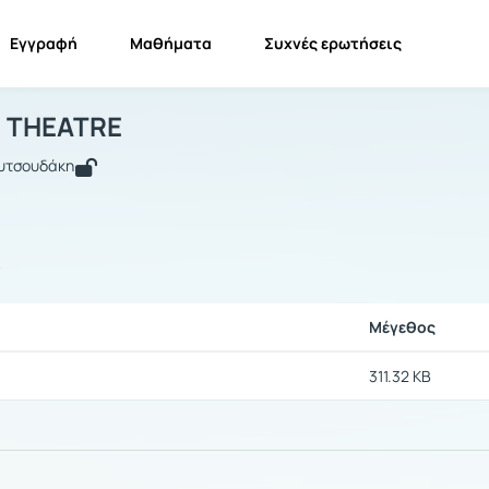
Εγγραφή
Μαθήματα
Συχνές ερωτήσεις
AMERICAN THEATRE
AMERICAN THEATRE
Έγγραφα
 THEATRE
ουτσουδάκη
ς
Μέγεθος
311.32 KB