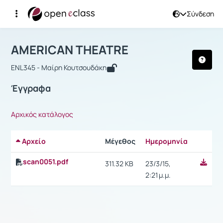
Σύνδεση
Μάθημα : AMERICAN THEATRE
Αρχική Σελίδα
AMERICAN THEATRE
Έγγραφα
AMERICAN THEATRE
ENL345 - Μαίρη Κουτσουδάκη
Έγγραφα
Αρχικός κατάλογος
Αρχείο
Μέγεθος
Ημερομηνία
Ρυθμίσε
scan0051.pdf
311.32 KB
23/3/15,
2:21 μ.μ.