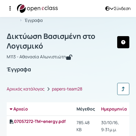
Σύνδεση
Μάθημα : Δικτύωση Βασισμένη στο Λ
Αρχική Σελίδα
Δικτύωση Βασισμένη στο Λογισμικό
Έγγραφα
Δικτύωση Βασισμένη στο
Λογισμικό
M113 - Αθανασία Αλωνιστιώτη
Έγγραφα
Αρχικός κατάλογος
papers-team28
Αρχείο
Μέγεθος
Ημερομηνία
Ρ
07057272-TM+energy.pdf
785.48
30/10/16,
KB
9:31 μ.μ.