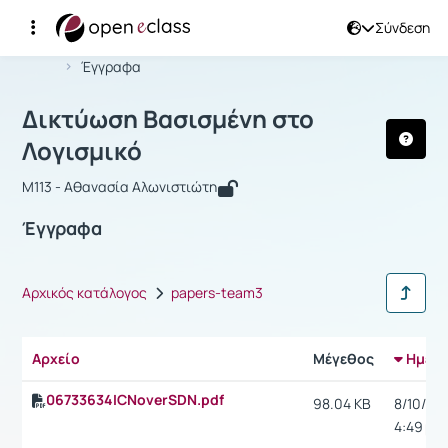
Σύνδεση
Μάθημα : Δικτύωση Βασισμένη στο Λ
Αρχική Σελίδα
Δικτύωση Βασισμένη στο Λογισμικό
Έγγραφα
Δικτύωση Βασισμένη στο
Λογισμικό
M113 - Αθανασία Αλωνιστιώτη
Έγγραφα
Αρχικός κατάλογος
papers-team3
Αρχείο
Μέγεθος
Ημερο
06733634ICNoverSDN.pdf
98.04 KB
8/10/15,
4:49 μ.μ