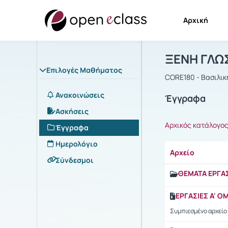
Αρχική
Μάθημα : Ξ
Αρχική Σελίδα
ΞΕΝΗ ΓΛΩ
Επιλογές Μαθήματος
CORE180 - Βασιλι
Ανακοινώσεις
Έγγραφα
Ασκήσεις
Αρχικός κατάλογο
Έγγραφα
Ημερολόγιο
Αρχείο
Σύνδεσμοι
ΘΕΜΑΤΑ ΕΡΓΑΣ
ΕΡΓΑΣΙΕΣ Α' Ο
Συμπιεσμένο αρχείο 