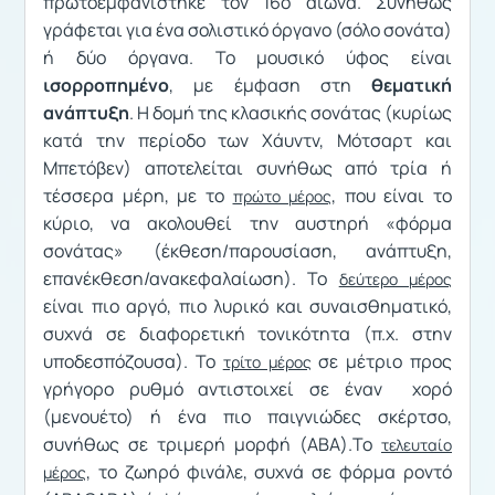
πρωτοεμφανίστηκε τον 16ο αιώνα. Συνήθως
γράφεται για ένα σολιστικό όργανο (σόλο σονάτα)
ή δύο όργανα. Το μουσικό ύφος είναι
ισορροπημένο
, με έμφαση στη
θεματική
ανάπτυξη
. Η δομή της κλασικής σονάτας (κυρίως
κατά την περίοδο των Χάυντν, Μότσαρτ και
Μπετόβεν) αποτελείται συνήθως από τρία ή
τέσσερα μέρη, με το
, που είναι το
πρώτο μέρος
κύριο, να ακολουθεί την αυστηρή «φόρμα
σονάτας» (έκθεση/παρουσίαση, ανάπτυξη,
επανέκθεση/ανακεφαλαίωση). Το
δεύτερο μέρος
είναι πιο αργό, πιο λυρικό και συναισθηματικό,
συχνά σε διαφορετική τονικότητα (π.χ. στην
υποδεσπόζουσα). Το
σε μέτριο προς
τρίτο μέρος
γρήγορο ρυθμό αντιστοιχεί σε έναν χορό
(μενουέτο) ή ένα πιο παιγνιώδες σκέρτσο,
συνήθως σε τριμερή μορφή (ABA).Το
τελευταίο
, το ζωηρό φινάλε, συχνά σε φόρμα ροντό
μέρος