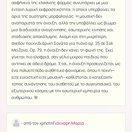
σαφήνεια της κλασικής φόρμας συνυπάρχει με μια
έντονη λυρική εκφραστικότητα, η οποία υπερβαίνει τα
όρια της αυστηρής μορφολογίας. Η μουσική δεν
αναπαριστά την άνοιξη, αλλά την υποβάλλει ως βίωμα:
μια διαδικασία αναγέννησης, εσωτερικής κίνησης και
σταδιακής αποκάλυψης. Ακόμη και στη μικρότερη,
σχεδόν παιχνιδιάρικη Σονάτα για πιάνο αρ. 25 σε Σολ
Μείζονα, Op. 79, η άνοιξη δεν χάνει τη φωνή της. Εκεί
γίνεται πιο ελαφριά, σαν γέλιο μικρού παιδιού που
αντηχεί σε άδειο δρόμο. Έτσι, η άνοιξη προσεγγίζεται ως
ένα πολυεπίπεδο αισθητικό φαινόμενο, όπου η τέχνη—
είτε εικαστική είτε μουσική—καθίσταται ο κατεξοχήν
τόπος συνάντησης του αισθητού με το συγκινησιακό, του
εξωτερικού κόσμου με την εσωτερική εμπειρία του
ανθρώπου. 🌸
- από τον χρήστη
Γιάνναρη Μαρία