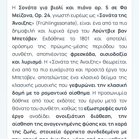
Η
Σονάτα για βιολί και πιάνο αρ. 5 σε Φα
Μείζονα, Op. 24
, γνωστή ευρέως ως «
Σονάτα της
Άνοιξης
» (Frühlingssonate), είναι ένα από τα πιο
δημοφιλή και λυρικά έργα του
Λούντβιχ βαν
Μπετόβεν
. Εκδόθηκε το 1801 και αποτελεί
ορόσημο της πρώιμης-μέσης περιόδου του
συνθέτη, αποπνέοντας
φρεσκάδα, αισιοδοξία
και λυρισμό
. Η «Σονάτα της Άνοιξης» θεωρείται
ένα από τα πιο ευχάριστα και προσιτά έργα του
Μπετόβεν, αποτελώντας ένα κλασικό δείγμα της
κλασικής μουσικής που
γεφυρώνει την κλασική
δομή με το ρομαντικό αίσθημα
. Η προσωνυμία
δόθηκε από τους εκδότες του έργου μετά τον
θάνατο του συνθέτη, καθώς το
εξωστρεφές αυτό
έργο
αναδίδει
ανοιξιάτικη διάθεση, την
αίσθηση της αναγεννημένης φύσης και τη χαρά
της ζωής, στοιχεία άρρηκτα συνδεδεμένα με