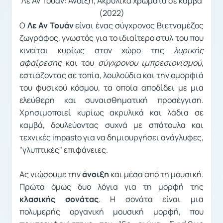
Λε Αν Τουάν: Άνοιξη, Ακρυλικά χρώματα σε καμβά
(2022)
Ο
Λε Αν Τουάν
είναι ένας σύγχρονος Βιετναμέζος
ζωγράφος, γνωστός για το ιδιαίτερο στυλ του που
κινείται κυρίως στον χώρο της
λυρικής
αφαίρεσης
και του
σύγχρονου ιμπρεσιονισμού
,
εστιάζοντας σε τοπία, λουλούδια και την ομορφιά
του φυσικού κόσμου, τα οποία αποδίδει με μια
ελεύθερη και συναισθηματική προσέγγιση.
Χρησιμοποιεί κυρίως ακρυλικά και λάδια σε
καμβά, δουλεύοντας συχνά με σπάτουλα και
τεχνικές impasto για να δημιουργήσει ανάγλυφες,
"γλυπτικές" επιφάνειες.
Ας νιώσουμε την
άνοιξη
και μέσα από τη μουσική.
Πρώτα όμως δυο λόγια για τη μορφή της
κλασικής σονάτας
. Η σονάτα είναι μια
πολυμερής οργανική μουσική μορφή, που