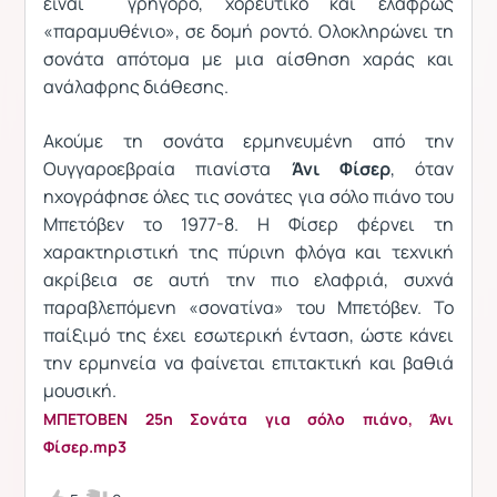
είναι γρήγορο, χορευτικό και ελαφρώς
«παραμυθένιο», σε δομή ροντό. Ολοκληρώνει τη
σονάτα απότομα με μια αίσθηση χαράς και
ανάλαφρης διάθεσης.
Ακούμε τη σονάτα ερμηνευμένη από την
Ουγγαροεβραία πιανίστα
Άνι Φίσερ
, όταν
ηχογράφησε όλες τις σονάτες για σόλο πιάνο του
Μπετόβεν το 1977-8. Η Φίσερ φέρνει τη
χαρακτηριστική της πύρινη φλόγα και τεχνική
ακρίβεια σε αυτή την πιο ελαφριά, συχνά
παραβλεπόμενη «σονατίνα» του Μπετόβεν. Το
παίξιμό της έχει εσωτερική ένταση, ώστε κάνει
την ερμηνεία να φαίνεται επιτακτική και βαθιά
μουσική.
ΜΠΕΤΟΒΕΝ 25η Σονάτα για σόλο πιάνο, Άνι
Φίσερ.mp3