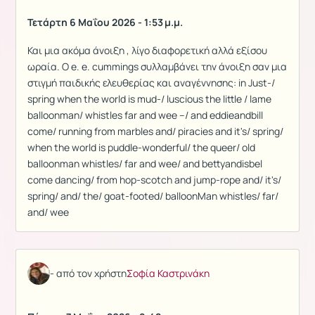
Τετάρτη 6 Μαΐου 2026 - 1:53 μ.μ.
Και μια ακόμα άνοιξη , λίγο διαφορετική αλλά εξίσου
ωραία. Ο e. e. cummings συλλαμβάνει την άνοιξη σαν μια
στιγμή παιδικής ελευθερίας και αναγέννησης: in Just-/
spring when the world is mud-/ luscious the little / lame
balloonman/ whistles far and wee --/ and eddieandbill
come/ running from marbles and/ piracies and it's/ spring/
when the world is puddle-wonderful/ the queer/ old
balloonman whistles/ far and wee/ and bettyandisbel
come dancing/ from hop-scotch and jump-rope and/ it's/
spring/ and/ the/ goat-footed/ balloonMan whistles/ far/
and/ wee
- από τον χρήστη
Σοφία Καστρινάκη