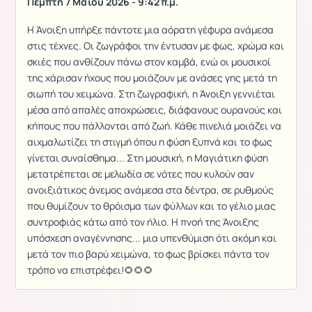
Πέμπτη 7 Μαΐου 2026 - 9:42 π.μ.
Η Άνοιξη υπήρξε πάντοτε μια αόρατη γέφυρα ανάμεσα
στις τέχνες. Οι ζωγράφοι την έντυσαν με φως, χρώμα και
σκιές που ανθίζουν πάνω στον καμβά, ενώ οι μουσικοί
της χάρισαν ήχους που μοιάζουν με ανάσες γης μετά τη
σιωπή του χειμώνα. Στη ζωγραφική, η Άνοιξη γεννιέται
μέσα από απαλές αποχρώσεις, διάφανους ουρανούς και
κήπους που πάλλονται από ζωή. Κάθε πινελιά μοιάζει να
αιχμαλωτίζει τη στιγμή όπου η φύση ξυπνά και το φως
γίνεται συναίσθημα... Στη μουσική, η Μαγιάτικη φύση
μετατρέπεται σε μελωδία σε νότες που κυλούν σαν
ανοιξιάτικος άνεμος ανάμεσα στα δέντρα, σε ρυθμούς
που θυμίζουν το θρόισμα των φύλλων και το γέλιο μιας
συντροφιάς κάτω από τον ήλιο. Η πνοή της Άνοιξης
υπόσχεση αναγέννησης... μια υπενθύμιση ότι ακόμη και
μετά τον πιο βαρύ χειμώνα, το φως βρίσκει πάντα τον
τρόπο να επιστρέφει!🌻🌻🌻