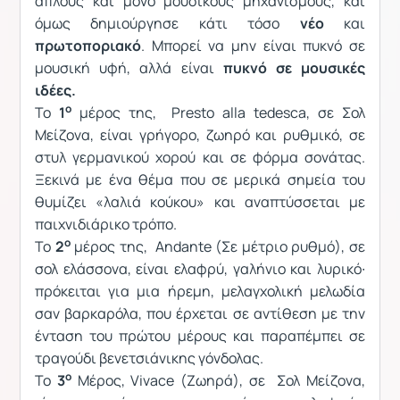
απλούς και μόνο μουσικούς μηχανισμούς, και
όμως δημιούργησε κάτι τόσο
νέο
και
πρωτοποριακό
. Μπορεί να μην είναι πυκνό σε
μουσική υφή, αλλά είναι
πυκνό σε μουσικές
ιδέες.
ο
Το
1
μέρος της, Presto alla tedesca, σε Σολ
Μείζονα, είναι γρήγορο, ζωηρό και ρυθμικό, σε
στυλ γερμανικού χορού και σε φόρμα σονάτας.
Ξεκινά με ένα θέμα που σε μερικά σημεία του
θυμίζει «λαλιά κούκου» και αναπτύσσεται με
παιχνιδιάρικο τρόπο.
ο
Το
2
μέρος της, Andante (Σε μέτριο ρυθμό), σε
σολ ελάσσονα, είναι ελαφρύ, γαλήνιο και λυρικό∙
πρόκειται για μια ήρεμη, μελαγχολική μελωδία
σαν βαρκαρόλα, που έρχεται σε αντίθεση με την
ένταση του πρώτου μέρους και παραπέμπει σε
τραγούδι βενετσιάνικης γόνδολας.
ο
Το
3
Μέρος, Vivace (Ζωηρά), σε Σολ Μείζονα,