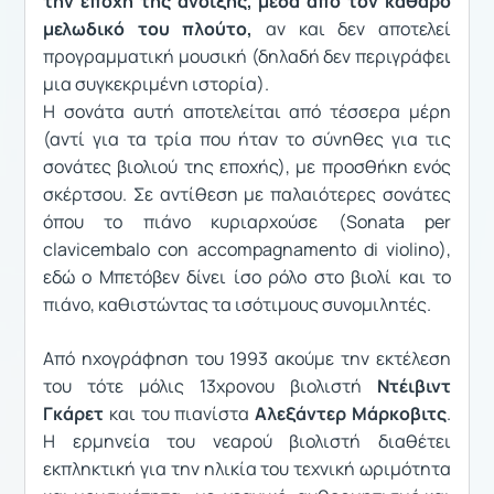
την εποχή της άνοιξης, μέσα από τον καθαρό
μελωδικό του πλούτο,
αν και δεν αποτελεί
προγραμματική μουσική (δηλαδή δεν περιγράφει
μια συγκεκριμένη ιστορία).
Η σονάτα αυτή αποτελείται από τέσσερα μέρη
(αντί για τα τρία που ήταν το σύνηθες για τις
σονάτες βιολιού της εποχής), με προσθήκη ενός
σκέρτσου. Σε αντίθεση με παλαιότερες σονάτες
όπου το πιάνο κυριαρχούσε (Sonata per
clavicembalo con accompagnamento di violino),
εδώ ο Μπετόβεν δίνει ίσο ρόλο στο βιολί και το
πιάνο, καθιστώντας τα ισότιμους συνομιλητές.
Από ηχογράφηση του 1993 ακούμε την εκτέλεση
του τότε μόλις 13χρονου βιολιστή
Ντέιβιντ
Γκάρετ
και του πιανίστα
Αλεξάντερ Μάρκοβιτς
.
Η ερμηνεία του νεαρού βιολιστή διαθέτει
εκπληκτική για την ηλικία του τεχνική ωριμότητα