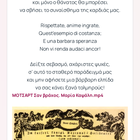
και μόνο ο θάνατος θα μπορέσει
να σβήσει το συναίσθημα της καρδιάς μας.
Rispettate, anime ingrate,
Quest'esempio di costanza;
E una barbara speranza
Non vi renda audaci ancor!
Δείξτε σεβασμό, αχάριστες ψυχές,
σ’ αυτό το σταθερό παράδειγμά μας
και μην αφήσετε μια βάρβαρη ελπίδα
να σας κάνει ξανά τολμηρούς!
ΜOΤΣΑΡΤ Σαν βράχος. Μαρία Καψάλη.mp4