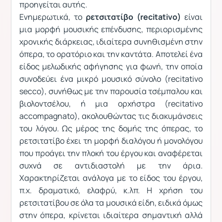
προηγείται αυτής.
Ενημερωτικά, το
ρετσιτατίβο (
recitativo
)
είναι
μια μορφή μουσικής επένδυσης, περιορισμένης
χρονικής διάρκειας, ιδιαίτερα συνηθισμένη στην
όπερα, το ορατόριο και την καντάτα. Αποτελεί ένα
είδος μελωδικής αφήγησης για φωνή, την οποία
συνοδεύει ένα μικρό μουσικό σύνολο (recitativo
secco), συνήθως με την παρουσία τσέμπαλου και
βιολοντσέλου, ή μια ορχήστρα (recitativo
accompagnato), ακολουθώντας τις διακυμάνσεις
του λόγου. Ως μέρος της δομής της όπερας, το
ρετσιτατίβο έχει τη μορφή διαλόγου ή μονολόγου
που προάγει την πλοκή του έργου και αναφέρεται
συχνά σε αντιδιαστολή με την άρια.
Χαρακτηρίζεται ανάλογα με το είδος του έργου,
π.χ. δραματικό, ελαφρύ, κ.λπ. Η χρήση του
ρετσιτατίβου σε όλα τα μουσικά είδη, ειδικά όμως
στην όπερα, κρίνεται ιδιαίτερα σημαντική αλλά