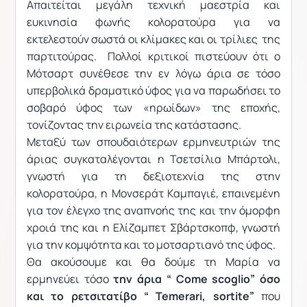
Απαιτείται μεγάλη τεχνική μαεστρία και
ευκινησία φωνής κολορατούρα για να
εκτελεστούν σωστά οι κλίμακες και οι τρίλιες της
παρτιτούρας. Πολλοί κριτικοί πιστεύουν ότι ο
Μότσαρτ συνέθεσε την εν λόγω άρια σε τόσο
υπερβολικά δραματικό ύφος για να παρωδήσει το
σοβαρό ύφος των «ηρωίδων» της εποχής,
τονίζοντας την ειρωνεία της κατάστασης.
Μεταξύ των σπουδαιότερων ερμηνευτριών της
άριας συγκαταλέγονται η Τσετσίλια Μπάρτολι,
γνωστή για τη δεξιοτεχνία της στην
κολορατούρα, η Μονσεράτ Καμπαγιέ, επαινεμένη
για τον έλεγχο της αναπνοής της και την όμορφη
χροιά της και η Ελίζαμπετ Σβάρτσκοπφ, γνωστή
για την κομψότητα και το μοτσαρτιανό της ύφος.
Θα ακούσουμε και θα δούμε τη Μαρία να
ερμηνεύει τόσο
την άρια “
Come
scoglio
” όσο
και το ρετσιτατίβο “
Temerari
,
sortite
”
που