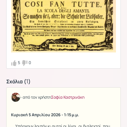
5
0
1
Σχόλια (
)
- από τον χρήστη
Σοφία Καστρινάκη
Κυριακή 5 Απριλίου 2026 - 1:15 μ.μ.
... Υπάρχουν λοιπόν κι αυτοί οι λίγοι, οι διαλεχτοί, που