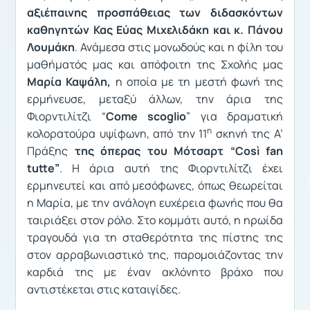
αξιέπαινης προσπάθειας των διδασκόντων
καθηγητών Κας Εύας Μιχελιδάκη και κ. Πάνου
Λουμάκη
. Ανάμεσα στις μονωδούς και η φίλη του
μαθήματός μας και απόφοιτη της Σχολής μας
Μαρία Καψάλη,
η οποία με τη μεστή φωνή της
ερμήνευσε, μεταξύ άλλων, την άρια της
Φιορντιλίτζι “
Come
scoglio
” για δραματική
η
κολορατούρα υψίφωνη, από την 11
σκηνή της Α’
Πράξης
της όπερας του Μότσαρτ “Così fan
tutte”
. Η άρια αυτή της Φιορντιλίτζι έχει
ερμηνευτεί και από μεσόφωνες, όπως θεωρείται
η Μαρία, με την ανάλογη ευχέρεια φωνής που θα
ταιριάξει στον ρόλο. Στο κομμάτι αυτό, η ηρωίδα
τραγουδά για τη σταθερότητα της πίστης της
στον αρραβωνιαστικό της, παρομοιάζοντας την
καρδιά της με έναν ακλόνητο βράχο που
αντιστέκεται στις καταιγίδες.