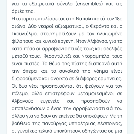
για τα εξαιρετικά σύνολα (ensembles) και τις
άριές της.
Η ιστορία εκτυλίσσεται στη Νάπολη κατά τον 18ο
αιώνα. Δύο νεαροί αξιωματικοί, ο Φεράντο και ο
Γκουλιέλμο, στοιχηματίζουν με τον ηλικιωμένο
φίλο τους και κυνικό εργένη, Ντον Αλφόνσο, για το
κατά πόσο οι αρραβωνιαστικές τους και αδελφές
μεταξύ τους, Φιορντιλίτζι και Ντοραμπέλα, τους
είναι πιστές. Το θέμα της πίστης διαπερνά αυτή
την όπερα και το συνολικό της νόημα είναι
διφορούμενο και ανοιχτό σε διάφορες ερμηνείες.
Οι δύο νέοι προσποιούνται ότι φεύγουν για τον
πόλεμο, αλλά επιστρέφουν μεταμφιεσμένοι σε
Αλβανούς ευγενείς και προσπαθούν να
αποπλανήσουν ο ένας την αρραβωνιαστικιά του
άλλου για να δουν αν εκείνες θα υποκύψουν. Με τη
βοήθεια της πανούργας υπηρέτριας Δέσποινας,
οι γυναίκες τελικά υποκύπτουν, οδηγώντας σε
μια