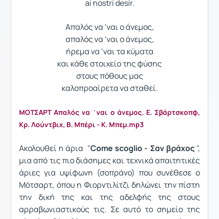
ai nostri desir.
Απαλός να ‘ναι ο άνεμος,
απαλός να ‘ναι ο άνεμος,
ήρεμα να ‘ναι τα κύματα
και κάθε στοιχείο της φύσης
στους πόθους μας
καλοπροαίρετα να σταθεί.
ΜΟΤΣΑΡΤ Απαλός να ΄ναι ο άνεμος. Ε. Σβάρτσκοπφ,
Κρ. Λούντβιχ, Β. Μπέρι - Κ. Μπεμ.mp3
Ακολουθεί η άρια "
Come scoglio - Σαν βράχος
",
μια από τις πιο διάσημες και τεχνικά απαιτητικές
άριες για υψίφωνη (σοπράνο) που συνέθεσε ο
Μότσαρτ, όπου η Φιορντιλίτζι δηλώνει την πίστη
την δική της και της αδελφής της στους
αρραβωνιαστικούς τις. Σε αυτό το σημείο της