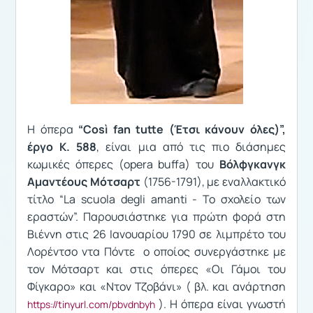
Η όπερα
“Così fan tutte (Έτσι κάνουν όλες)”,
έργο K. 588
, είναι μια από τις πιο διάσημες
κωμικές όπερες (opera buffa) του
Βόλφγκανγκ
Αμαντέους Μότσαρτ
(1756-1791), με εναλλακτικό
τίτλο “La scuola degli amanti - Το σχολείο των
εραστών”. Παρουσιάστηκε για πρώτη φορά στη
Βιέννη στις 26 Ιανουαρίου 1790 σε λιμπρέτο του
Λορέντσο ντα Πόντε ο οποίος συνεργάστηκε με
τον Μότσαρτ και στις όπερες «Οι Γάμοι του
Φίγκαρο» και «Ντον Τζοβάνι» ( βλ. και ανάρτηση
). Η όπερα είναι γνωστή
https://tinyurl.com/pbvdnbyh