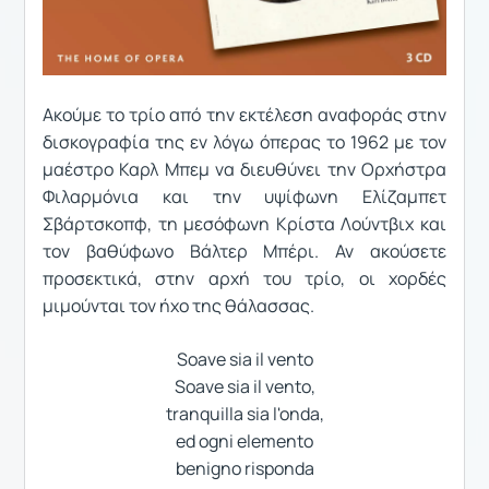
Ακούμε το τρίο από την εκτέλεση αναφοράς στην
δισκογραφία της εν λόγω όπερας το 1962 με τον
μαέστρο Καρλ Μπεμ να διευθύνει την Ορχήστρα
Φιλαρμόνια και την υψίφωνη Ελίζαμπετ
Σβάρτσκοπφ, τη μεσόφωνη Κρίστα Λούντβιχ και
τον βαθύφωνο Βάλτερ Μπέρι. Αν ακούσετε
προσεκτικά, στην αρχή του τρίο, οι χορδές
μιμούνται τον ήχο της θάλασσας.
Soave sia il vento
Soave sia il vento,
tranquilla sia l'onda,
ed ogni elemento
benigno risponda