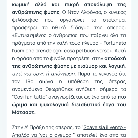
κωμική αλλά και πικρή αποκάλυψη της
ανθρώπινης φύσης
. Ο Ντον Αλφόνσο, ο κυνικός
φιλόσοφος που οργανώνει το στοίχημα,
προσφέρει το ηθικό δίδαγμα της όπερας:
«Ευτυχισμένος ο άνθρωπος που παίρνει όλα τα
πράγματα από την καλή τους πλευρά - Fortunato
l'uom che prende ogni cosa pel buon verso». Αυτή
η φράση από το φινάλε προτρέπει στην
αποδοχή
της ανθρώπινης φύσης με χιούμορ και λογική
,
αντί για οργή ή απόγνωση
. Παρά το γεγονός ότι
τον 19ο αιώνα η υπόθεση της όπερας
αναμενόμενα θεωρήθηκε ανήθικη, σήμερα το
“Così fan tutte” αναγνωρίζεται ως ένα από τα
πιο
ώριμα και ψυχολογικά διεισδυτικά έργα του
Μότσαρτ.
Στην Α’ Πράξη της όπερας, το "
Soave sia il vento -
Απαλός να ‘ναι ο άνεμος
" αποτελεί ένα από τα