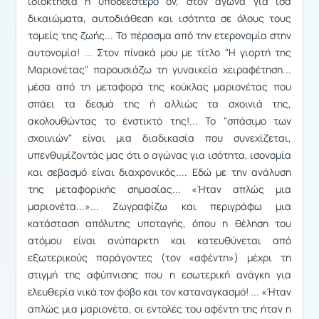
ιδιοκτησία ή υποδεέστερο ον, στον αγώνα για ίσα
δικαιώματα, αυτοδιάθεση και ισότητα σε όλους τους
τομείς της ζωής... Το πέρασμα από την ετερονομία στην
αυτονομία! ... Στον πίνακά μου με τίτλο "Η γιορτή της
Μαριονέτας" παρουσιάζω τη γυναικεία χειραφέτηση...
μέσα από τη μεταφορά της κούκλας μαριονέτας που
σπάει τα δεσμά της ή αλλιώς τα σχοινιά της,
ακολουθώντας το ένστικτό της!... Το "σπάσιμο των
σχοινιών" είναι μια διαδικασία που συνεχίζεται,
υπενθυμίζοντάς μας ότι ο αγώνας για ισότητα, ισονομία
και σεβασμό είναι διαχρονικός.... Εδώ με την ανάλυση
της μεταφορικής σημασίας... «Ήταν απλώς μια
μαριονέτα...»... Ζωγραφίζω και περιγράφω μια
κατάσταση απόλυτης υποταγής, όπου η θέληση του
ατόμου είναι ανύπαρκτη και κατευθύνεται από
εξωτερικούς παράγοντες (τον «αφέντη») μέχρι τη
στιγμή της αφύπνισης που η εσωτερική ανάγκη για
ελευθερία νικά τον φόβο και τον καταναγκασμό! ... «Ήταν
απλώς μια μαριονέτα, οι εντολές του αφέντη της ήταν η