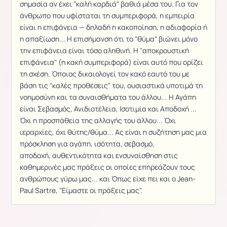
σημασία αν έχει "καλή καρδιά" βαθιά μέσα του. Για τον
άνθρωπο που υφίσταται τη συμπεριφορά, η εμπειρία
είναι η επιφάνεια — δηλαδή η κακοποίηση, η αδιαφορία ή
η απαξίωση... Η επισήμανση ότι το "θύμα" βιώνει μόνο
την επιφάνεια είναι τόσο αληθινή. Η "αποκρουστική
επιφάνεια" (η κακή συμπεριφορά) είναι αυτό που ορίζει
τη σχέση. Όποιος δικαιολογεί τον κακό εαυτό του με
βάση τις "καλές προθέσεις" του, ουσιαστικά υποτιμά τη
νοημοσύνη και τα συναισθήματα του άλλου... Η Αγάπη
είναι Σεβασμός, Ανιδιοτέλεια, Ισοτιμία και Αποδοχή ...
Όχι η προσπάθεια της αλλαγής του άλλου... Όχι
ιεραρχίες, όχι θύτης/θύμα... Ας είναι η συζήτηση μας μια
πρόσκληση για αγάπη, ισότητα, σεβασμό,
αποδοχή, αυθεντικότητα και ενσυναίσθηση στις
καθημερινές μας πράξεις οι οποίες επηρεάζουν τους
ανθρώπους γύρω μας... και Όπως είχε πει και ο Jean-
Paul Sartre, "Είμαστε οι πράξεις μας".