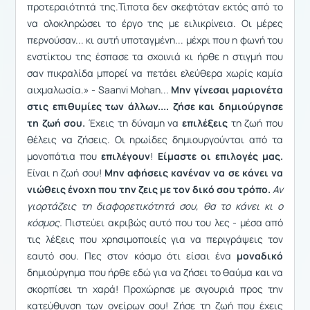
προτεραιότητά της.Τίποτα δεν σκεφτόταν εκτός από το
να ολοκληρώσει το έργο της με ειλικρίνεια. Οι μέρες
περνούσαν... κι αυτή υποταγμένη... μέχρι που η φωνή του
ενστίκτου της έσπασε τα σχοινιά κι ήρθε η στιγμή που
σαν πικραλίδα μπορεί να πετάει ελεύθερα χωρίς καμία
αιχμαλωσία.» - Saanvi Mohan...
Μην γίνεσαι μαριονέτα
στις επιθυμίες των άλλων.... ζήσε και δημιούργησε
τη ζωή σου.
Έχεις τη δύναμη να
επιλέξεις
τη ζωή που
θέλεις να ζήσεις. Οι ηρωίδες δημιουργούνται από τα
μονοπάτια που
επιλέγουν
!
Είμαστε οι επιλογές μας.
Είναι η ζωή σου!
Μην αφήσεις κανέναν να σε κάνει να
νιώθεις ένοχη που την ζεις με τον δικό σου τρόπο.
Αν
γιορτάζεις τη διαφορετικότητά σου, θα το κάνει κι ο
κόσμος.
Πιστεύει ακριβώς αυτό που του λες - μέσα από
τις λέξεις που χρησιμοποιείς για να περιγράψεις τον
εαυτό σου. Πες στον κόσμο ότι είσαι ένα
μοναδικό
δημιούργημα που ήρθε εδώ για να ζήσει το θαύμα και να
σκορπίσει τη χαρά! Προχώρησε με σιγουριά προς την
κατεύθυνση των ονείρων σου! Ζήσε τη ζωή που έχεις