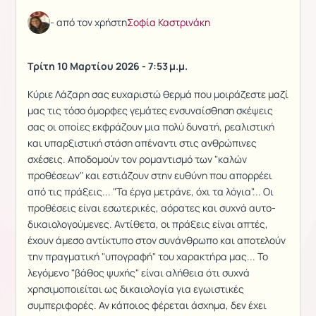
- από τον χρήστη
Σοφία Καστρινάκη
Τρίτη 10 Μαρτίου 2026 - 7:53 μ.μ.
Κύριε Λάζαρη σας ευχαριστώ θερμά που μοιράζεστε μαζί
μας τις τόσο όμορφες γεμάτες ενσυναίσθηση σκέψεις
σας οι οποίες εκφράζουν μια πολύ δυνατή, ρεαλιστική
και υπαρξιστική στάση απέναντι στις ανθρώπινες
σχέσεις. Αποδομούν τον ρομαντισμό των "καλών
προθέσεων" και εστιάζουν στην ευθύνη που απορρέει
από τις πράξεις... "Τα έργα μετράνε, όχι τα λόγια"... Οι
προθέσεις είναι εσωτερικές, αόρατες και συχνά αυτο-
δικαιολογούμενες. Αντίθετα, οι πράξεις είναι απτές,
έχουν άμεσο αντίκτυπο στον συνάνθρωπο και αποτελούν
την πραγματική "υπογραφή" του χαρακτήρα μας... Το
λεγόμενο "βάθος ψυχής" είναι αλήθεια ότι συχνά
χρησιμοποιείται ως δικαιολογία για εγωιστικές
συμπεριφορές. Αν κάποιος φέρεται άσχημα, δεν έχει