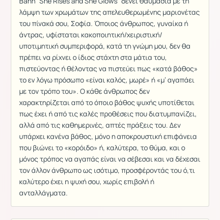
Banh “She Rises and She Glows” δένει θαυμάσια με τη
λάμψη των χρωμάτων της απελευθερωμένης μαριονέτας
του πίνακά σου, Σοφία. Όποιος άνθρωπος, γυναίκα ή
άντρας, υφίσταται κακοποιητική/χειριστική/
υποτιμητική συμπεριφορά, κατά τη γνώμη μου, δεν θα
πρέπει να ρίχνει ο ίδιος στάχτη στα μάτια του,
πιστεύοντας ή θέλοντας να πιστεύει πως «κατά βάθος»
το εν λόγω πρόσωπο «είναι καλός, μωρέ» ή «μ’ αγαπάει
με τον τρόπο του». Ο κάθε άνθρωπος δεν
χαρακτηρίζεται από το όποιο βάθος ψυχής υποτίθεται
πως έχει ή από τις καλές προθέσεις που διατυμπανίζει,
αλλά από τις καθημερινές, απτές πράξεις του. Δεν
υπάρχει κανένα βάθος, μόνο η αποκρουστική επιφάνεια
που βιώνει το «κορόιδο» ή, καλύτερα, το θύμα, και ο
μόνος τρόπος να αγαπάς είναι να σέβεσαι και να δέχεσαι
τον άλλον άνθρωπο ως ισότιμο, προσφέροντάς του ό,τι
καλύτερο έχει η ψυχή σου, χωρίς επιβολή ή
ανταλλάγματα.