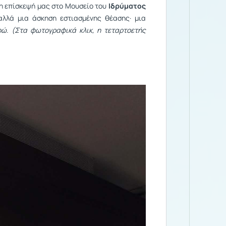
 η επίσκεψή μας στο Μουσείο του
Ιδρύματος
αλλά μια άσκηση εστιασμένης θέασης· μια
οώ
.
(Στα φωτογραφικά κλικ, η τεταρτοετής