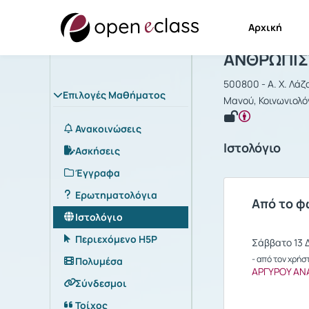
Αρχική
Μάθημα : Α
ΑΝΘΡΩΠΙΣΤ
500800 - Α. Χ. Λάζ
Επιλογές Μαθήματος
Μανού, Κοινωνιολό
Ανακοινώσεις
Ιστολόγιο
Ασκήσεις
Έγγραφα
Ερωτηματολόγια
Από το φ
Ιστολόγιο
Περιεχόμενο H5P
Σάββατο 13 Δ
- από τον χρήσ
Πολυμέσα
ΑΡΓΥΡΟΥ ΑΝ
Σύνδεσμοι
Τοίχος