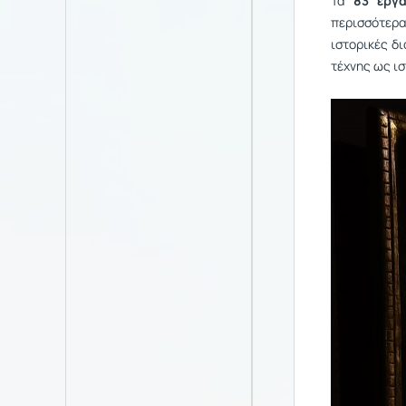
Τα
83 έργ
περισσότερ
ιστορικές δ
τέχνης ως ι