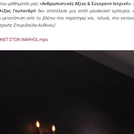
 του μαθήματός μας
«Ανθρωπιστικές Αξίες & Σύγχρονη Ιατρική»
,
λίζας Γουλανδρή
δεν αποτέλεσε μια απλή μουσειακή εμπειρία, 
ή μετατόπιση από το
βλέπω
στο
παρατηρώ
και, τελικά, στο
καταν
ατρικής Σπυριδούλα Αυθίνου)
ONET ΣΤΟΝ WARHOL.mp4