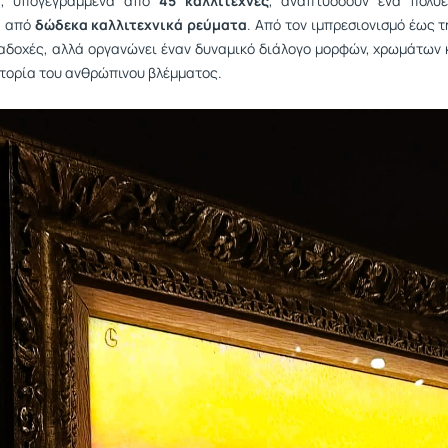
α
, υπογεγραμμένα από
45 καλλιτέχνες
, αναπτύσσουν ένα πολυε
α από
δώδεκα καλλιτεχνικά ρεύματα
. Από τον ιμπρεσιονισμό έως τ
ιαδοχές, αλλά οργανώνει έναν δυναμικό διάλογο μορφών, χρωμάτων 
στορία του ανθρώπινου βλέμματος.