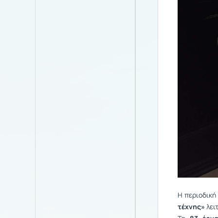
Η περιοδική
τέχνης»
λει