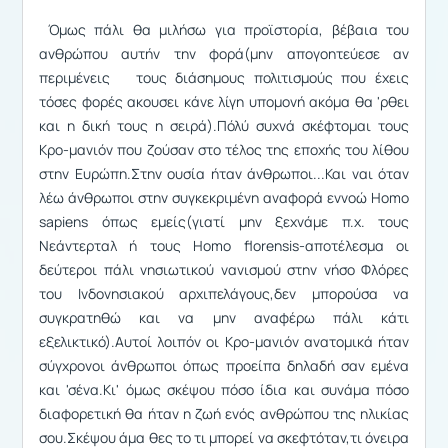
Όμως πάλι θα μιλήσω για προϊστορία, βέβαια του
ανθρώπου αυτήν την φορά(μην απογοητεύεσε αν
περιμένεις τους διάσημους πολιτισμούς που έχεις
τόσες φορές ακουσει κάνε λίγη υπομονή ακόμα θα 'ρθει
και η δική τους η σειρά).Πόλύ συχνά σκέφτομαι τους
Κρο-μανιόν που ζούσαν στο τέλος της εποχής του λίθου
στην Ευρώπη.Στην ουσία ήταν άνθρωποι...Και ναι όταν
λέω άνθρωποι στην συγκεκριμένη αναφορά εννοώ Homo
sapiens όπως εμείς(γιατί μην ξεχνάμε π.χ. τους
Νεάντερταλ ή τους Homo florensis-αποτέλεσμα οι
δεύτεροι πάλι νησιωτικού νανισμού στην νήσο Φλόρες
του Ινδονησιακού αρχιπελάγους,δεν μπορούσα να
συγκρατηθώ και να μην αναφέρω πάλι κάτι
εξελικτικό).Αυτοί λοιπόν οι Κρο-μανιόν ανατομικά ήταν
σύγχρονοι άνθρωποι όπως προείπα δηλαδή σαν εμένα
και 'σένα.Κι' όμως σκέψου πόσο ίδια και συνάμα πόσο
διαφορετική θα ήταν η ζωή ενός ανθρώπου της ηλικίας
σου.Σκέψου άμα θες το τι μπορεί να σκεφτόταν,τι όνειρα