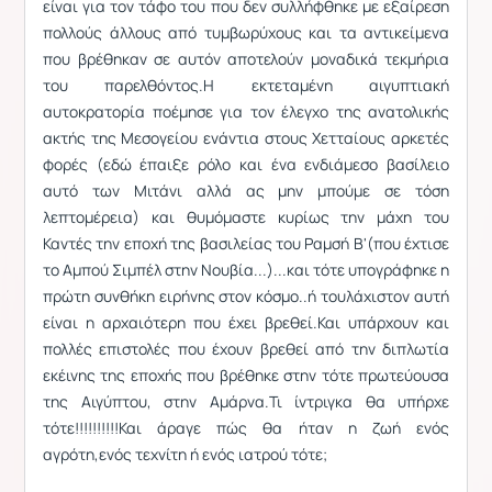
είναι για τον τάφο του που δεν συλλήφθηκε με εξαίρεση
πολλούς άλλους από τυμβωρύχους και τα αντικείμενα
που βρέθηκαν σε αυτόν αποτελούν μοναδικά τεκμήρια
του παρελθόντος.Η εκτεταμένη αιγυπτιακή
αυτοκρατορία ποέμησε για τον έλεγχο της ανατολικής
ακτής της Μεσογείου ενάντια στους Χετταίους αρκετές
φορές (εδώ έπαιξε ρόλο και ένα ενδιάμεσο βασίλειο
αυτό των Μιτάνι αλλά ας μην μπούμε σε τόση
λεπτομέρεια) και θυμόμαστε κυρίως την μάχη του
Καντές την εποχή της βασιλείας του Ραμσή Β'(που έχτισε
το Αμπού Σιμπέλ στην Νουβία...)...και τότε υπογράφηκε η
πρώτη συνθήκη ειρήνης στον κόσμο..ή τουλάχιστον αυτή
είναι η αρχαιότερη που έχει βρεθεί.Και υπάρχουν και
πολλές επιστολές που έχουν βρεθεί από την διπλωτία
εκέινης της εποχής που βρέθηκε στην τότε πρωτεύουσα
της Αιγύπτου, στην Αμάρνα.Τι ίντριγκα θα υπήρχε
τότε!!!!!!!!!!Και άραγε πώς θα ήταν η ζωή ενός
αγρότη,ενός τεχνίτη ή ενός ιατρού τότε;