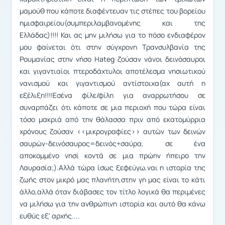
μαμούθ που κάποτε διαφέντευαν τις στέπες του βορείου
ημισφαιρείου(συμπεριλαμβανομένης και της
Ελλάδας)!!!! Και ας μην μιλήσω για το πόσο ενδιαφέρον
μου φαίνεται ότι στην σύγχρονη Τρανσυλβανία της
Ρουμανίας στην νήσο Hateg ζούσαν νάνοι δεινόσαυροι
και γιγαντιαίοι πτεροδάχτυλοι αποτέλεσμα νησιωτικού
νανισμού και γιγαντισμού αντίστοιχα(αχ αυτή η
εξέλιξη!!!!Εσένα φίλε/φίλη για αναρρωτήσου σε
συναρπάζει ότι κάποτε σε μια περιοχή που τώρα είναι
τόσο μακριά από την θάλασσα πριν από εκατομύρρια
χρόνους ζούσαν <<μικρογραφίες>> αυτών των δεινών
σαυρών-δεινόσαυρος=δεινός+σαύρα, σε ένα
αποκομμένο νησί κοντά σε μια πρώην ήπειρο την
Λαυρασία;).Αλλά τώρα ίσως ξεφεύγω,ναι η ιστορία της
ζωής στον μικρό μας πλανήτη,στην γη μας είναι το κάτι
άλλο,αλλά όταν διάβασες τον τίτλο λογικά θα περιμένες
να μιλήσω για την ανθρώπινη ιστορία και αυτό θα κάνω
ευθύς εξ' αρχής....