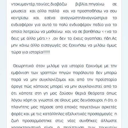
ντοκυμαντέρ,ταινίες,διαβάζω βιβλία,πηγαίνω σε
μουσεία και αλλα πολλά και να προσπαθήσω να σου
κεντρίσω και εσένα αναγνώστη/αναγνώστρια το
ενδιαφέρον για αυτό το πολύ ενδιαφέρον πεδίο για το
οποίο λατρεύω να μαθαίνω και να σε βοηθήσω <<να το
δεις με άλλο μάτι>> ,αν δεν το έχεις αγαπήσει ήδη.Ας
μην κάνω άλλο εισαγωγές ας ξεκινήσω να μιλάω όμως
τώρα για ιστορία!!!!!!
Θεωρητικά όταν μιλάμε για ιστορία ξεκινάμε με την
εμφάνιση των γραπτών πηγών παρόλαυτα δεν μπορώ
παρά να μην συγκλονίζομαι και από την προϊστορία
άραγε πώς κάποιος μπορεί να μην συγκλονιστεί από το
ότι κάποτε στη γη μας ζούσαν θεριά θεόρατα όπως
λόγου χάρη οι γνωστοί σε όλους μας δεινόσαυροι ή ότι ο
πλανήτης μας πέρασε από εποχές παγετόνων αρκετές
φορές και με τις κατάλληλες εξελικτικές προσαρμογές η
ζωή προσαρμόστηκε στις νέες συνθήκες άλλωστε
χαρακτηριστική είναι η περίπτωση των τριχωτών