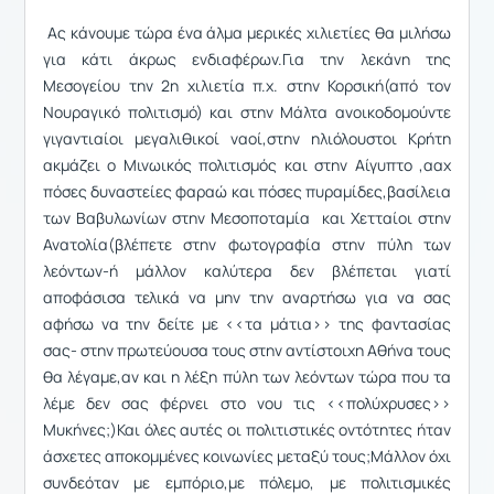
Ας κάνουμε τώρα ένα άλμα μερικές χιλιετίες θα μιλήσω
για κάτι άκρως ενδιαφέρων.Για την λεκάνη της
Μεσογείου την 2η χιλιετία π.χ. στην Κορσική(από τον
Νουραγικό πολιτισμό) και στην Μάλτα ανοικοδομούντε
γιγαντιαίοι μεγαλιθικοί ναοί,στην ηλιόλουστοι Κρήτη
ακμάζει ο Μινωικός πολιτισμός και στην Αίγυπτο ,ααχ
πόσες δυναστείες φαραώ και πόσες πυραμίδες,βασίλεια
των Βαβυλωνίων στην Μεσοποταμία και Χετταίοι στην
Ανατολία(βλέπετε στην φωτογραφία στην πύλη των
λεόντων-ή μάλλον καλύτερα δεν βλέπεται γιατί
αποφάσισα τελικά να μην την αναρτήσω για να σας
αφήσω να την δείτε με <<τα μάτια>> της φαντασίας
σας- στην πρωτεύουσα τους στην αντίστοιχη Αθήνα τους
θα λέγαμε,αν και η λέξη πύλη των λεόντων τώρα που τα
λέμε δεν σας φέρνει στο νου τις <<πολύχρυσες>>
Μυκήνες;)Και όλες αυτές οι πολιτιστικές οντότητες ήταν
άσχετες αποκομμένες κοινωνίες μεταξύ τους;Μάλλον όχι
συνδεόταν με εμπόριο,με πόλεμο, με πολιτισμικές