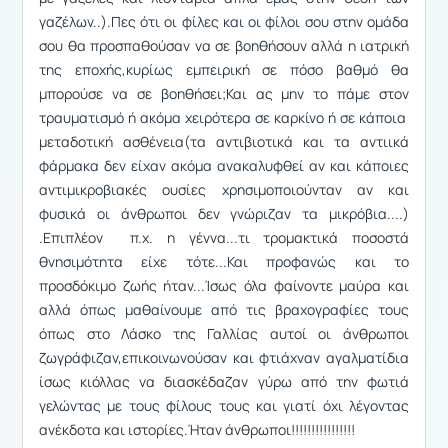
γαζέλων..).Πες ότι οι φίλες και οι φίλοι σου στην ομάδα
σου θα προσπαθούσαν να σε βοηθήσουν αλλά η ιατρική
της εποχής,κυρίως εμπειρική σε πόσο βαθμό θα
μπορούσε να σε βοηθήσει;Και ας μην το πάμε στον
τραυματισμό ή ακόμα χειρότερα σε καρκίνο ή σε κάποια
μεταδοτική ασθένεια(τα αντιβιοτικά και τα αντιικά
φάρμακα δεν είχαν ακόμα ανακαλυφθεί αν και κάποιες
αντιμικροβιακές ουσίες χρησιμοποιούνταν αν και
φυσικά οι άνθρωποι δεν γνώριζαν τα μικρόβια....)
.Επιπλέον π.χ. η γέννα...τι τρομακτικά ποσοστά
θνησιμότητα είχε τότε...Και προφανώς και το
προσδόκιμο ζωής ήταν...Ίσως όλα φαίνοντε μαύρα και
αλλά όπως μαθαίνουμε από τις βραχογραφίες τους
όπως στο Λάσκο της Γαλλίας αυτοί οι άνθρωποι
ζωγράφιζαν,επικοινωνούσαν και φτιάχναν αγαλματίδια
ίσως κιόλλας να διασκέδαζαν γύρω από την φωτιά
γελώντας με τους φίλους τους και γιατί όχι λέγοντας
ανέκδοτα και ιστορίες.Ήταν άνθρωποι!!!!!!!!!!!!!!!!