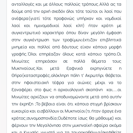
ανταλλαγές και με άλλους πολλούς τρόπους.Αλλά ας τα
δούμε από την αρχή σχεδόν όλοι τότε τούτοι οι λαοί που
ανέφερα(γιατί τότε προφανώς υπήρχαν και νομδικοί
λαοί και ημινομαδικοί λαοί κλπ) ήταν κράτη με
συγκεντρωτικό χαρακτήρα όπου δίναν μεγάλη έμφαση
στην συγκέντρωση των τροφίμων,έχτιζαν επιβλητικά
μνημεία και πολλοί από δάυτους είχαν κάποια μορφή
γραφής.Όλοι επηρέαζαν όλους κατά κάποιο τρόπο.Οι
Μινωίτες επηρεάσαν σε πολλά θέματα τους
Μυκηναίους.Και μετά ξαφνικά εκρηγνύετε η
Θήρα(καταστροφές,ολόκληρη πόλη τ' Ακρωτήρι θάβεται
στην ηφαιστειακή τέφρα για αιώνες μέχρι να το
ξαναφέρει στο φως η αρχαιολογική σκαπάνη και....οι
Μινωίτες αρχίζουν να αποδυναμώνοντε μετά από αυτήν
την έκρηξη ;Το βέβαιο είναι ότι κάποια στιγμή βρίσκουν
ευκαιρία και εισβάλλουν οι Μυκηναίοι(τι ήταν άραγε ένα
κράτος;συνομοσπονδία;Ουδέποτε ίσως θα μάθουμε) και
φέρνουν την Μεγαλόνησο στην μυκηναϊκή σφαίρα ακόμα
και η Κνωσός γνωστή για τα ταυροκαθάψια(σκεφθείτε