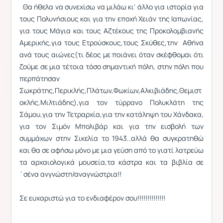
Θα ήθελα να συνεχίσω να μιλάω κι' άλλο για ιστορία για
τους Πολυνήσιους και για την εποχή Χειάν της Ιαπωνίας,
για τους Μάγια και τους Αζτέκους της Προκολομβιανής
Αμερικής,για τους Ετρούσκους,τους Σκύθες,την Αθήνα
ανά τους αιώνες(τι δέος με ποιάνει όταν σκέφθομαι ότι
ζούμε σε μια τέτοια τόσο σημαντική πόλη, στην πόλη που
περπάτησαν
Σωκράτης,Περικλής,Πλάτων,Φωκίων,Αλκιβιάδης,Θεμιστ
οκλής,Μιλτιάδης),για τον τύρρανο Πολυκλάτη της
Σάμου,για την Τετραρχία,για την κατάληψη του Χάνδακα,
για τον Σιμόν Μπολιβάρ και για την εισβολή των
συμμάχων στην Σικελία το 1943..αλλά θα συγκρατηθώ
και θα σε αφήσω μόνο με μια γεύση από το γιατί λατρεύω
τα αρχαιολογικά μουσεία,τα κάστρα και τα βιβλία σε
΄σένα ανγνώστη/αναγνώστρια!!
Σε ευχαριστώ για το ενδιαφέρον σου!!!!!!!!!!!!!!