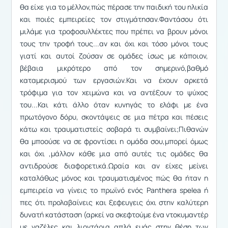
θα είχε για το μέλλον,πώς πέρασε την παιδική του ηλικία
και ποιές εμπειρείες τον στιγμάτησαν.Φαντάσου ότι
μιλάμε για τροφοσυλλέκτες που πρέπει να βρουν μόνοι
τους την τροφή τους...αν και όχι και τόσο μόνοι τους
γιατί και αυτοί ζούσαν σε ομάδες ίσως με κάποιον,
βέβαια μικρότερο από τον σημερινό,βαθμό
καταμερισμού των εργασιών.Και να έχουν αρκετά
τρόφιμα για τον χειμώνα και να αντέξουν το ψύχος
του...Και κάτι άλλο όταν κυνηγάς το ελάφι με ένα
πρωτόγονο δόρυ, σκοντάψεις σε μια πέτρα και πέσεις
κάτω και τραυματιστείς σοβαρά τι συμβαίνει;Πιθανών
θα μποούσε να σε φροντίσει η ομάδα σου,μπορεί όμως
και όχι ,μάλλον κάθε μια από αυτές τις ομάδες θα
αντιδρούσε διαφορετικά.Ωραία και αν είχες μείνει
καταλάθως μόνος και τραυματισμένος πώς θα ήταν η
εμπειρεία να γίνεις το πρωϊνό ενός Panthera spelea ή
πες ότι προλαβαίνεις και ξεφευγεις όχι στην καλύτερη
δυνατή κατάσταση (αρκεί να σκεφτούμε ένα ντοκυμαντέρ
με γαζέλες και λιοντάρια απλά εμάς στην θέση των