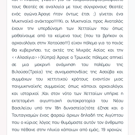
τους θεατές σε αναλογία με τους σύγχρονους θεατές
ενός αγώνα.Άραγε ήταν όντως έτσι ;) γίνεται ένα
Μυκηναϊκό ανάκτορο!!!!!Κι οι Μυκηναίοι προς Ανατολάς
έχουν την υπερδύναμη των Χετταίων που όπως
μαθαίνουμε από τα κείμενα τους (που τα βρήκαν οι
αρχαιολόγοι στην Χατούσα!!!) είχαν πόλεμο για το ποιός
θα κυβερνήσει τις ακτές της Μικράς Ασίας και την
<<Αλασίγια>>(Κύπρο).Άραγε ο Τρωικός πόλεμος απηχεί
σε μια μακρινή ανάμνηση του πολέμου της
Βιλούσα(Τροία) της συνομοσπονδίας της Ασούβα και
συμμάχων του χεττιτικού κράτους εναντίον μιας
πανμυκηναϊκής συμμαχίας όπως κάποιοι αρχαιολόγοι
και ιστορικοί ;Και στον νότο των Χετταίων υπήρχε η
εκτεταμένη αιγυπτιακή αυτοκρατορία του Νέου
Βασιλείου υπό την 18η δυναστεία(τότε έζησε και ο
Τουταγχαμών ένας φαραώ άρχων δηλαδή της Αιγύπτου
που ο κύριος λόγος που θυμόμαστε αυτόν τον άνθρωπο
που πέθανε στην ηλικία κάποιων από εμάς, 19 χρονών,