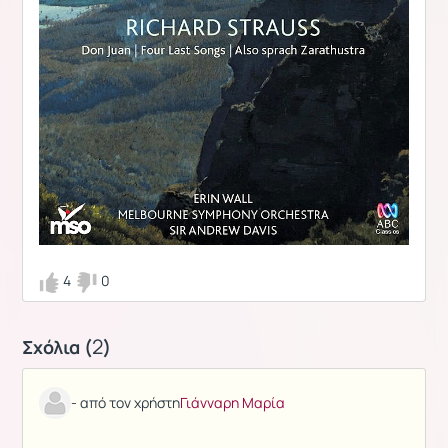
4
0
2
Σχόλια (
)
- από τον χρήστη
Γιάνναρη Μαρία