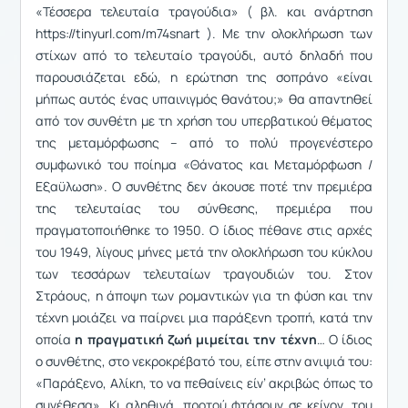
«Τέσσερα τελευταία τραγούδια» ( βλ. και ανάρτηση
https://tinyurl.com/m74snart ). Με την ολοκλήρωση των
στίχων από το τελευταίο τραγούδι, αυτό δηλαδή που
παρουσιάζεται εδώ, η ερώτηση της σοπράνο «είναι
μήπως αυτός ένας υπαινιγμός θανάτου;» θα απαντηθεί
από τον συνθέτη με τη χρήση του υπερβατικού θέματος
της μεταμόρφωσης – από το πολύ προγενέστερο
συμφωνικό του ποίημα «Θάνατος και Μεταμόρφωση /
Εξαϋλωση». Ο συνθέτης δεν άκουσε ποτέ την πρεμιέρα
της τελευταίας του σύνθεσης, πρεμιέρα που
πραγματοποιήθηκε το 1950. Ο ίδιος πέθανε στις αρχές
του 1949, λίγους μήνες μετά την ολοκλήρωση του κύκλου
των τεσσάρων τελευταίων τραγουδιών του. Στον
Στράους, η άποψη των ρομαντικών για τη φύση και την
τέχνη μοιάζει να παίρνει μια παράξενη τροπή, κατά την
οποία
η πραγματική ζωή μιμείται την τέχνη
… Ο ίδιος
ο συνθέτης, στο νεκροκρέβατό του, είπε στην ανιψιά του:
«Παράξενο, Αλίκη, το να πεθαίνεις είν’ ακριβώς όπως το
συνέθεσα». Κι αληθινά, προτού φτάσουν σε κείνον, του