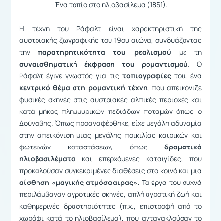
Ένα τοπίο στο ηλιοβασίλεμα (1851).
Η τέχνη του Ράφαλτ είναι χαρακτηριστική της
αυστριακής ζωγραφικής του 19ου αιώνα, συνδυάζοντας
την
παρατηρητικότητα του ρεαλισμού
με τη
συναισθηματική έκφραση του ρομαντισμού.
Ο
Ράφαλτ έγινε γνωστός για τις
τοπιογραφίες
του, ένα
κεντρικό θέμα στη ρομαντική τέχνη
, που απεικόνιζε
φυσικές σκηνές στις αυστριακές αλπικές περιοχές και
κατά μήκος πλημμυρικών πεδιάδων ποταμών όπως ο
Δούναβης. Όπως προαναφέρθηκε, είχε μεγάλη αδυναμία
στην απεικόνιση μιας μεγάλης ποικιλίας καιρικών και
φωτεινών καταστάσεων, όπως
δραματικά
ηλιοβασιλέματα
και επερχόμενες καταιγίδες, που
προκαλούσαν συγκεκριμένες διαθέσεις στο κοινό και μια
αίσθηση «μαγικής ατμόσφαιρας».
Τα έργα του συχνά
περιλάμβαναν αγροτικές σκηνές, απλή αγροτική ζωή και
καθημερινές δραστηριότητες (π.χ., επιστροφή από το
χωράφι κατά το ηλιοβασίλεμα), που αντανακλούσαν το