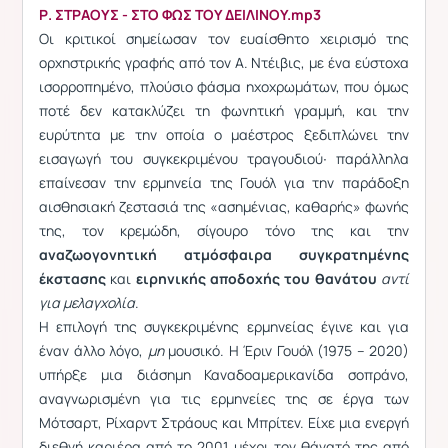
Ρ. ΣΤΡΑΟΥΣ - ΣΤΟ ΦΩΣ ΤΟΥ ΔΕΙΛΙΝΟΥ.mp3
Οι κριτικοί σημείωσαν τον ευαίσθητο χειρισμό της
ορχηστρικής γραφής από τον Α. Ντέιβις, με ένα εύστοχα
ισορροπημένο, πλούσιο φάσμα ηχοχρωμάτων, που όμως
ποτέ δεν κατακλύζει τη φωνητική γραμμή, και την
ευρύτητα με την οποία ο μαέστρος ξεδιπλώνει την
εισαγωγή του συγκεκριμένου τραγουδιού∙ παράλληλα
επαίνεσαν την ερμηνεία της Γουόλ για την παράδοξη
αισθησιακή ζεστασιά της «ασημένιας, καθαρής» φωνής
της, τον κρεμώδη, σίγουρο τόνο της και την
αναζωογονητική ατμόσφαιρα συγκρατημένης
έκστασης
και
ειρηνικής αποδοχής του θανάτου
αντί
για μελαγχολία
.
Η επιλογή της συγκεκριμένης ερμηνείας έγινε και για
έναν άλλο λόγο,
μη
μουσικό. Η Έριν Γουόλ (1975 – 2020)
υπήρξε μια διάσημη Καναδοαμερικανίδα σοπράνο,
αναγνωρισμένη για τις ερμηνείες της σε έργα των
Μότσαρτ, Ρίχαρντ Στράους και Μπρίτεν. Είχε μια ενεργή
διεθνή καριέρα από το 2001 μέχρι τον θάνατό της από