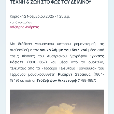
ΤΕΧΝΗ & ΖΩΗ ΣΤΟ ΦΩΣ ΤΟΥ ΔΕΙΛΙΝΟΥ
Κυριακή 2 Νοεμβρίου 2025 - 1:25 μ.μ.
- από τον χρήστη
Λάζαρης Ανδρέας
Με διάθεση γερμανικού ύστερου ρομαντισμού, ας
αισθανθούμε την
ήσυχη λάμψη του δειλινού
μέσα από
τρεις πίνακες του Αυστριακού ζωγράφου
Ίγκνατς
Ράφαλτ
(1800–1857) και μέσα από το ομότιτλο,
τελευταίο από τα «Τέσσερα Τελευταία Τραγούδια» του
Γερμανού μουσικοσυνθέτη
Ρίχαρντ Στράους
(1864-
1949) σε ποίηση
Γιόζεφ φον Άιχεντορφ
(1788-1857).