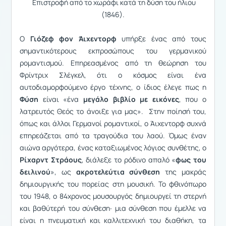
Επιστροφή από το χωράφι κατά τη δύση του ήλιου
(1846).
O
Γιόζεφ φον Άιχεντορφ
υπήρξε ένας από τους
σημαντικότερους εκπροσώπους του γερμανικού
ρομαντισμού. Επηρεασμένος από τη θεώρηση του
Φρίντριχ Σλέγκελ, ότι ο κόσμος είναι ένα
αυτοδιαμορφούμενο έργο τέχνης, ο ίδιος έλεγε πως η
Φύση
είναι «ένα
μεγάλο βιβλίο με εικόνες
, που ο
λατρευτός Θεός το άνοιξε για μας». Στην ποίησή του,
όπως και άλλοι Γερμανοί ρομαντικοί, ο Άιχεντορφ συχνά
επηρεάζεται από τα τραγούδια του λαού. Όμως έναν
αιώνα αργότερα, ένας καταξιωμένος λόγιος συνθέτης, ο
Ρίχαρντ Στράους
, διάλεξε το ρόδινο απαλό «
φως του
δειλινού
», ως
ακροτελεύτια σύνθεση
της μακράς
δημιουργικής του πορείας στη μουσική. Το φθινόπωρο
του 1948, ο 84χρονος μουσουργός δημιουργεί τη στερνή
και βαθύτερή του σύνθεση∙ μια σύνθεση που έμελλε να
είναι η πνευματική και καλλιτεχνική του διαθήκη, τα