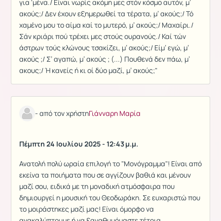
για 'μένα./ Είναι νωρίς ακόμη μες στόν κόσμο αυτόν, μ’
ακούς;/ Δεν έχουν εξημερωθεί τα τέρατα, μ’ ακούς;/ Τό
χαμένο μου το αίμα καί το μυτερό, μ’ ακούς;/ Μαχαίρι./
Σάν κριάρι πού τρέχει μες στούς ουρανούς./ Καί τών
άστρων τούς κλώνους τσακίζει, μ’ ακούς;/ Είμ’ εγώ, μ’
ακούς ;/ Σ’ αγαπώ, μ’ ακούς ; (...) Πουθενά δεν πάω, μ’
ακους;/ Ή κανείς ή κι οί δύο μαζί, μ’ ακούς;"
- από τον χρήστη
Γιάνναρη Μαρία
Πέμπτη 24 Ιουλίου 2025 - 12:43 μ.μ.
Ανατολή πολύ ωραία επιλογή το "Μονόγραμμα"! Είναι από
εκείνα τα ποιήματα που σε αγγίζουν βαθιά και μένουν
μαζί σου, ειδικά με τη μοναδική ατμόσφαιρα που
δημιουργεί η μουσική του Θεοδωράκη. Σε ευχαριστώ που
το μοιράστηκες μαζί μας! Είναι όμορφο να
ανακαλύπτουμε ή να ξαναθυμόμαστε τέτοια