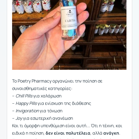
Το Poetry Pharmacy οργανώνει την ποίηση σε
συναισθηματικές κατηγορίες:
–
Chill Pills
για χαλάρωση
–
Happy Pills
για ενίσχυση της διάθεσης
–
Invigoration
για τόνωση
–
Joy
για εσωτερική ανανέωση
Και τι όμορφη υπενθύμιση είναι αυτή... Ότι η τέχνη, και
ειδικά η ποίηση,
δεν είναι πολυτέλεια
, αλλά
ανάγκη
.