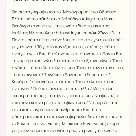
Θα συνταγογραφούσα το "Μονόγραμμα" του Οδυσσέα
Ελύτη, με το καθηλωτικά βελούδινο Adagio του Μίκη
Θεοδωράκη να ντύνει τη φωνή τη δική του και της
Ιουλίτας Ηλιοπούλου : https://tinyurl.com/4n274vvz "(...)
Πάντα εσύ το πέτρινο άγαλμα καί πάντα εγώ η σκιά πού
μεγαλώνει. / Τό γερτό παντζούρι εσύ, ο αέρας πού το
ανοίγει εγώ. / Επειδή σ’ αγαπώ καί σ’ αγαπώ. / Πάντα Εσύ
το νόμισμα καί εγώ η λατρεία πού τό εξαργυρώνει/ Τόσο
η νύχτα, τόσο η βοή στόν άνεμο./ Τόσο η στάλα στόν αέρα,
τόσο η σιγαλιά./ Τριγύρω η θάλασσα η δεσποτική./
Καμάρα τ’ ουρανού με τ’ άστρα./ Τόσο η ελάχιστη σου
αναπνοή./ Πού πια δεν έχω τίποτε άλλο./ Μές στούς
τέσσερις τοίχους, το ταβάνι, το πάτωμα./ Νά φωνάζω
από σένα καί νά μέ χτυπά η φωνή μου./ Νά μυρίζω από
σένα καί ν’ αγριεύουν οί άνθρωποι./ Επειδή το
αδοκίμαστο καί το απ’ αλλού φερμένο, δεν τ’ αντέχουν οί
άνθρωποι κι είναι νωρίς. Μ’ ακούς;/ Είναι νωρίς ακόμη
μες στόν κόσμο αυτόν αγάπη μου, να μιλώ για 'σένα και