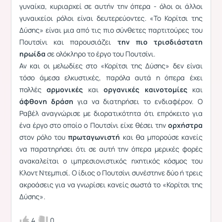
γυναίκα, κυριαρχεί σε αυτήν την όπερα - όλοι οι άλλοι
γυναικείοι ρόλοι είναι δευτερεύοντες. «Το Κορίτσι της
Δύσης» είναι μια από τις πιο σύνθετες παρτιτούρες του
Πουτσίνι και παρουσιάζει
την πιο τρισδιάστατη
ηρωίδα
σε ολόκληρο το έργο του Πουτσίνι.
Αν και οι μελωδίες στο «Κορίτσι της Δύσης» δεν είναι
τόσο άμεσα ελκυστικές, παρόλα αυτά η όπερα έχει
πολλές
αρμονικές
και
οργανικές καινοτομίες
και
άφθονη δράση
για να διατηρήσει το ενδιαφέρον. Ο
Ραβέλ αναγνώρισε με διορατικότητα ότι επρόκειτο για
ένα έργο στο οποίο ο Πουτσίνι είχε θέσει την
ορχήστρα
στον ρόλο του
πρωταγωνιστή
και θα μπορούσε κανείς
να παρατηρήσει ότι σε αυτή την όπερα μερικές φορές
ανακαλείται ο ιμπρεσιονιστικός ηχητικός κόσμος του
Κλοντ Ντεμπισί. Ο ίδιος ο Πουτσίνι συνέστηνε δύο ή τρεις
ακροάσεις για να γνωρίσει κανείς σωστά το «Κορίτσι της
Δύσης».
4
0