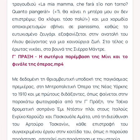
τραγουδιού «La mia mamma, che farà s’io non torno?
Quanto piangerà!» («Τι θα κάνει η μητέρα μου αν δεν
επιστρέψω; Θα κλάψει τόσο πολύ!») και μια χορωδία
αποχαιρετισμών σβήνει σε pianissimo, καθώς το
ευτυχισμένο ζευγάρι εξαφανίζεται στην ανατολή του
ήλιου φεύγοντας για μια καινούργια ζωή. Στο τέλος ο
έρωτας νικάει, στα βουνά της Σιέρρα Μάντρε.
Γ' ΠΡΑΞΗ - Η σωτήρια παρέμβαση της Μίνι και το
φινάλε της όπερας.mp4
Με δεδομένη τη θριαμβευτική υποδοχή της παγκόσμιας
πρεμιέρας, στη Μητροπολιτική Όπερα της Νέας Υόρκης
το 1910 και με πρώτους διδάξαντες, όπως φαίνεται στην
παρακάτω φωτογραφία από την Γ’ Πράξη, την Τσέχα
δραματική σοπράνο Έμι Ντέστιν πλάι στους Ιταλούς
Ενρίκο Καρούζο και Πασκουάλε Αμάτο, υπό τη διεύθυνση
του Αρτούρο Τοσκανίνι, κάθε επιστροφή του
συγκεκριμένου έργου στην κοιτίδα του, όπως η παρούσα
παράσταση, αποτελεί αντιπαράσταση με την ιστορία.