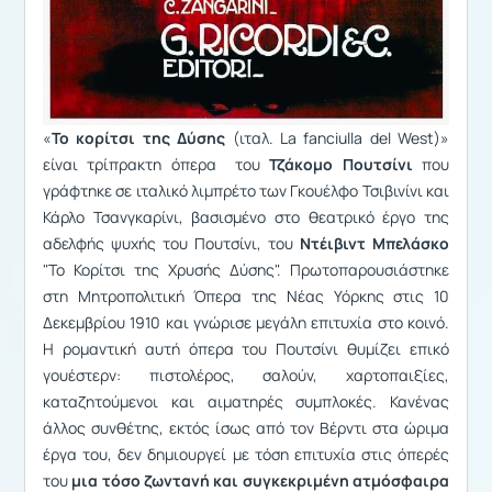
«
Το κορίτσι της Δύσης
(ιταλ. La fanciulla del West)»
είναι τρίπρακτη όπερα του
Τζάκομο Πουτσίνι
που
γράφτηκε σε ιταλικό λιμπρέτο των Γκουέλφο Τσιβινίνι και
Κάρλο Τσανγκαρίνι, βασισμένο στο θεατρικό έργο της
αδελφής ψυχής του Πουτσίνι, του
Ντέιβιντ Μπελάσκο
"Το Κορίτσι της Χρυσής Δύσης". Πρωτοπαρουσιάστηκε
στη Μητροπολιτική Όπερα της Νέας Υόρκης στις 10
Δεκεμβρίου 1910 και γνώρισε μεγάλη επιτυχία στο κοινό.
Η ρομαντική αυτή όπερα του Πουτσίνι θυμίζει επικό
γουέστερν: πιστολέρος, σαλούν, χαρτοπαιξίες,
καταζητούμενοι και αιματηρές συμπλοκές. Κανένας
άλλος συνθέτης, εκτός ίσως από τον Βέρντι στα ώριμα
έργα του, δεν δημιουργεί με τόση επιτυχία στις όπερές
του
μια τόσο ζωντανή και συγκεκριμένη ατμόσφαιρα