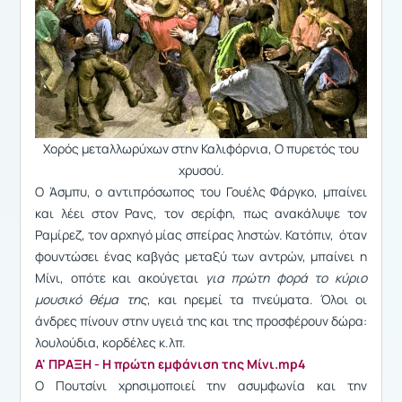
Χορός μεταλλωρύχων στην Καλιφόρνια, Ο πυρετός του
χρυσού.
Ο Άσμπυ, ο αντιπρόσωπος του Γουέλς Φάργκο, μπαίνει
και λέει στον Ρανς, τον σερίφη, πως ανακάλυψε τον
Ραμίρεζ, τον αρχηγό μίας σπείρας ληστών. Κατόπιν, όταν
φουντώσει ένας καβγάς μεταξύ των αντρών, μπαίνει η
Μίνι, οπότε και ακούγεται
για πρώτη φορά το κύριο
μουσικό θέμα της
, και ηρεμεί τα πνεύματα. Όλοι οι
άνδρες πίνουν στην υγειά της και της προσφέρουν δώρα:
λουλούδια, κορδέλες κ.λπ.
Α' ΠΡΑΞΗ - Η πρώτη εμφάνιση της Μίνι.mp4
Ο Πουτσίνι χρησιμοποιεί την ασυμφωνία και την