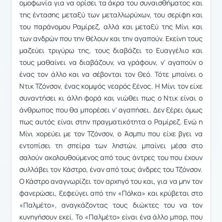
ομοφωνία για να ορίσει τα άκρα του συναισθήματος και
της έντασης μεταξύ των μεταλλωρύχων, του σερίφη και
του παράνομου Ραμίρεζ, αλλά και μεταξύ της Μίνι και
των ανδρών που την θέλουν και την αγαπούν. Εκείνη τους
μαζεύει τριγύρω της, τους διαβάζει το Ευαγγέλιο και
τους μαθαίνει να διαβάζουν, να γράφουν, ν' αγαπούν ο
ένας τον άλλο και να σέβονται τον Θεό. Τότε μπαίνει ο
Ντικ Τζόνσον, ένας κομψός νεαρός ξένος. Η Μίνι τον είχε
συναντήσει κι άλλη φορά και νιώθει πως ο Ντικ είναι ο
άνθρωπος που θα μπορέσει ν' αγαπήσει. Δεν ξέρει όμως
πως αυτός είναι στην πραγματικότητα ο Ραμίρεζ. Ενώ η
Μίνι χορεύει με τον Τζόνσον, ο Άσμπυ που είχε βγει να
εντοπίσει τη σπείρα των ληστών, μπαίνει μέσα στο
σαλούν ακολουθούμενος από τους άντρες του που έχουν
συλλάβει τον Κάστρο, έναν από τους άνδρες του Τζόνσον.
Ο Κάστρο αναγνωρίζει τον αρχηγό του και, για να μην τον
φανερώσει, ξεφεύγει από την «Πόλκα» και κρύβεται στο
«Παλμέτο», αναγκάζοντας τους διώκτες του να τον
κυνηγήσουν εκεί. Το «Παλμέτο» είναι ένα άλλο μπαρ, που