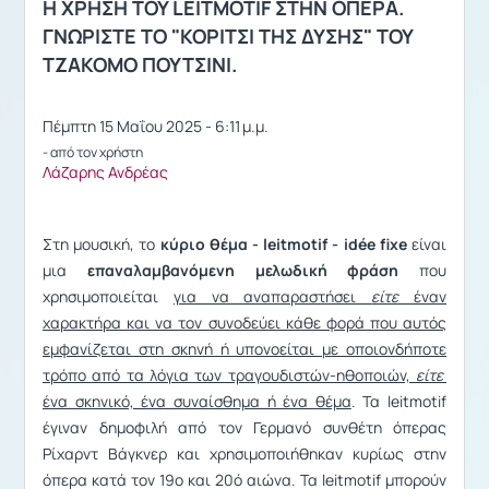
H ΧΡΗΣΗ ΤΟΥ LEITMOTIF ΣΤΗΝ ΟΠΕΡΑ.
ΓΝΩΡΙΣΤΕ ΤΟ "ΚΟΡΙΤΣΙ ΤΗΣ ΔΥΣΗΣ" ΤΟΥ
ΤΖΑΚΟΜΟ ΠΟΥΤΣΙΝΙ.
Πέμπτη 15 Μαΐου 2025 - 6:11 μ.μ.
- από τον χρήστη
Λάζαρης Ανδρέας
Στη μουσική, το
κύριο θέμα - leitmotif -
idée fixe
είναι
μια
επαναλαμβανόμενη μελωδική φράση
που
χρησιμοποιείται
για να αναπαραστήσει
είτε
έναν
χαρακτήρα
και να τον συνοδεύει κάθε φορά που αυτός
εμφανίζεται στη σκηνή ή υπονοείται με οποιονδήποτε
τρόπο από τα λόγια των τραγουδιστών-ηθοποιών,
είτε
ένα σκηνικό, ένα συναίσθημα ή ένα θέμα
. Τα leitmotif
έγιναν δημοφιλή από τον Γερμανό συνθέτη όπερας
Ρίχαρντ Βάγκνερ και χρησιμοποιήθηκαν κυρίως στην
όπερα κατά τον 19ο και 20ό αιώνα. Τα leitmotif μπορούν