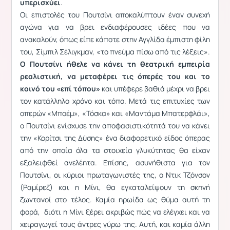
υπερισχύει
.
Οι επιστολές του Πουτσίνι αποκαλύπτουν έναν συνεχή
αγώνα για να βρει ενδιαφέρουσες ιδέες που να
ανακαλούν, όπως είπε κάποτε στην Αγγλίδα έμπιστη φίλη
του, Σίμπιλ Σέλιγκμαν, «το πνεύμα πίσω από τις λέξεις».
Ο Πουτσίνι ήθελε να κάνει τη θεατρική εμπειρία
ρεαλιστική, να μεταφέρει τις όπερές του και το
κοινό του «επί τόπου»
και υπέφερε βαθιά μέχρι να βρει
τον κατάλληλο χρόνο και τόπο. Μετά τις επιτυχίες των
οπερών «Μποέμ», «Τόσκα» και «Μαντάμα Μπατερφλάι»,
ο Πουτσίνι ενίσχυσε την αποφασιστικότητά του να κάνει
την «Κορίτσι της Δύσης» ένα διαφορετικό είδος όπερας
από την οποία όλα τα στοιχεία γλυκύτητας θα είχαν
εξαλειφθεί ανελέητα. Επίσης, ασυνήθιστα για τον
Πουτσίνι, οι κύριοι πρωταγωνιστές της, ο Ντικ Τζόνσον
(Ραμίρεζ) και η Μίνι, θα εγκαταλείψουν τη σκηνή
ζωντανοί στο τέλος. Καμία ηρωίδα ως θύμα αυτή τη
φορά, διότι η Μίνι ξέρει ακριβώς πώς να ελέγχει και να
χειραγωγεί τους άντρες γύρω της. Αυτή, και καμία άλλη