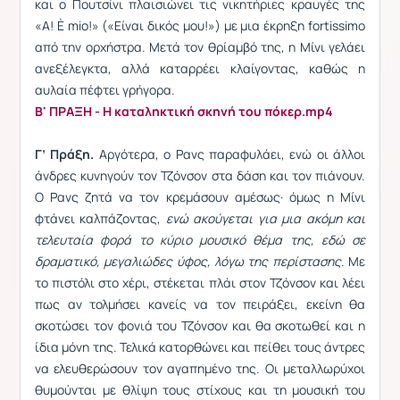
και ο Πουτσίνι πλαισιώνει τις νικητήριες κραυγές της
«Α! È mio!» («Είναι δικός μου!») με μια έκρηξη fortissimo
από την ορχήστρα. Μετά τον θρίαμβό της, η Μίνι γελάει
ανεξέλεγκτα, αλλά καταρρέει κλαίγοντας, καθώς η
αυλαία πέφτει γρήγορα.
Β' ΠΡΑΞΗ - Η καταληκτική σκηνή του πόκερ.mp4
Γ’ Πράξη.
Αργότερα, ο Ρανς παραφυλάει, ενώ οι άλλοι
άνδρες κυνηγούν τον Τζόνσον στα δάση και τον πιάνουν.
Ο Ρανς ζητά να τον κρεμάσουν αμέσως· όμως η Μίνι
φτάνει καλπάζοντας,
ενώ ακούγεται για μια ακόμη και
τελευταία φορά το κύριο μουσικό θέμα της, εδώ σε
δραματικό, μεγαλιώδες ύφος, λόγω της περίστασης
. Με
το πιστόλι στο χέρι, στέκεται πλάι στον Τζόνσον και λέει
πως αν τολμήσει κανείς να τον πειράξει, εκείνη θα
σκοτώσει τον φονιά του Τζόνσον και θα σκοτωθεί και η
ίδια μόνη της. Τελικά κατορθώνει και πείθει τους άντρες
να ελευθερώσουν τον αγαπημένο της. Οι μεταλλωρύχοι
θυμούνται με θλίψη τους στίχους και τη μουσική του