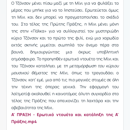
Ο Τζόνσον μένει πίσω μαζί με τη Μίνι για να φυλάξει το
μέρος που μπήκε για να το ληστεύσει. Ερωτεύεται όμως
τη Μίνι και δεν μπορεί να πραγματοποιήσει το σχέδιό
του. Στο τέλος της Πρώτης Πράξης, η Μίνι μένει μόνη
της στην «Πόλκα» για να συλλογιστεί τον μυστηριώδη
κύριο Τζόνσον και το πρώτο της φιλί, ενώ μια χορωδία
εκτός σκηνής μιμείται σιωπηλά τον άνεμο πέρα στα
βουνά, δημιουργώντας μια άκρως υποβλητική
ατμόσφαιρα. Το προηγηθέν ερωτικό ντουέτο της Μίνι και
του Τζόνσον καταλήγει με
τη μεταμόρφωση του κύριου
μουσικού θέματος της Μίνι
, όπως το τραγουδάει ο
Τζόνσον, κατ’ εμέ, μια από τις πιο μαγικές στιγμές σε όλη
την τέχνη της όπερας γενικά. Την εφαρμογή του
λαϊτμοτίφ ακολουθεί η καινοτόμος άλυτη συγχορδία στο
τέλος της Πράξης που απεικονίζει τη λαχτάρα και την
αβεβαιότητα της Μίνι.
Α' ΠΡΑΞΗ - Ερωτικό ντουέτο και κατάληξη της Α'
Πράξης.mp4