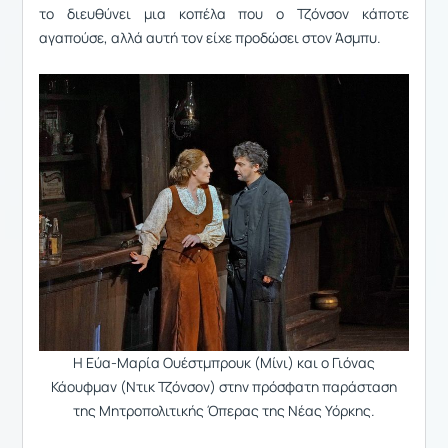
το διευθύνει μια κοπέλα που ο Τζόνσον κάποτε
αγαπούσε, αλλά αυτή τον είχε προδώσει στον Άσμπυ.
Η Εύα-Μαρία Ουέστμπρουκ (Μίνι) και ο Γιόνας
Κάουφμαν (Ντικ Τζόνσον) στην πρόσφατη παράσταση
της Μητροπολιτικής Όπερας της Νέας Υόρκης.