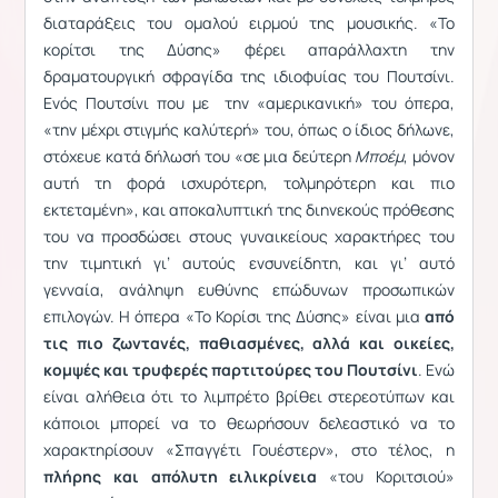
διαταράξεις του ομαλού ειρμού της μουσικής. «Το
κορίτσι της Δύσης» φέρει απαράλλαχτη την
δραματουργική σφραγίδα της ιδιοφυίας του Πουτσίνι.
Ενός Πουτσίνι που με την «αμερικανική» του όπερα,
«την μέχρι στιγμής καλύτερή» του, όπως ο ίδιος δήλωνε,
στόχευε κατά δήλωσή του «σε μια δεύτερη
Μποέμ
, μόνον
αυτή τη φορά ισχυρότερη, τολμηρότερη και πιο
εκτεταμένη», και αποκαλυπτική της διηνεκούς πρόθεσης
του να προσδώσει στους γυναικείους χαρακτήρες του
την τιμητική γι’ αυτούς ενσυνείδητη, και γι’ αυτό
γενναία, ανάληψη ευθύνης επώδυνων προσωπικών
επιλογών. Η όπερα «Το Κορίσι της Δύσης» είναι μια
από
τις πιο ζωντανές, παθιασμένες, αλλά και οικείες,
κομψές και τρυφερές παρτιτούρες του Πουτσίνι
. Ενώ
είναι αλήθεια ότι το λιμπρέτο βρίθει στερεοτύπων και
κάποιοι μπορεί να το θεωρήσουν δελεαστικό να το
χαρακτηρίσουν «Σπαγγέτι Γουέστερν», στο τέλος, η
πλήρης και απόλυτη ειλικρίνεια
«του Κοριτσιού»