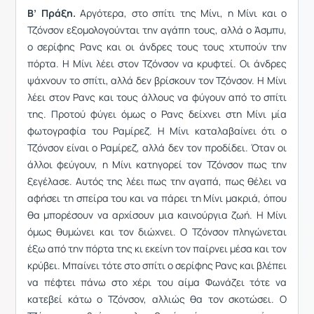
Β’ Πράξη.
Αργότερα, στο σπίτι της Μίνι, η Μίνι και ο
Τζόνσον εξομολογούνται την αγάπη τους, αλλά ο Άσμπυ,
ο σερίφης Ρανς και οι άνδρες τους τους χτυπούν την
πόρτα. Η Μίνι λέει στον Τζόνσον να κρυφτεί. Οι άνδρες
ψάχνουν το σπίτι, αλλά δεν βρίσκουν τον Τζόνσον. Η Μίνι
λέει στον Ρανς και τους άλλους να φύγουν από το σπίτι
της. Προτού φύγει όμως ο Ρανς δείχνει στη Μίνι μία
φωτογραφία του Ραμίρεζ. Η Μίνι καταλαβαίνει ότι ο
Τζόνσον είναι ο Ραμίρεζ, αλλά δεν τον προδίδει. Όταν οι
άλλοι φεύγουν, η Μίνι κατηγορεί τον Τζόνσον πως την
ξεγέλασε. Αυτός της λέει πως την αγαπά, πως θέλει να
αφήσει τη σπείρα του και να πάρει τη Μίνι μακριά, όπου
θα μπορέσουν να αρχίσουν μια καινούργια ζωή. Η Μίνι
όμως θυμώνει και τον διώχνει. Ο Τζόνσον πληγώνεται
έξω από την πόρτα της κι εκείνη τον παίρνει μέσα και τον
κρύβει. Μπαίνει τότε στο σπίτι ο σερίφης Ρανς και βλέπει
να πέφτει πάνω στο χέρι του αίμα Φωνάζει τότε να
κατεβεί κάτω ο Τζόνσον, αλλιώς θα τον σκοτώσει. Ο