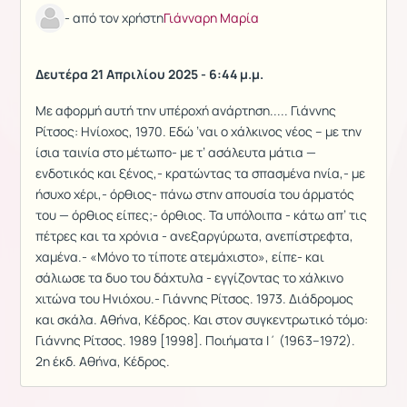
- από τον χρήστη
Γιάνναρη Μαρία
Δευτέρα 21 Απριλίου 2025 - 6:44 μ.μ.
Με αφορμή αυτή την υπέροχή ανάρτηση..... Γιάννης
Ρίτσος: Ηνίοχος, 1970. Εδώ ’ναι ο χάλκινος νέος -- με την
ίσια ταινία στο μέτωπο- με τ’ ασάλευτα μάτια —
ενδοτικός και ξένος,- κρατώντας τα σπασμένα ηνία,- με
ήσυχο χέρι,- όρθιος- πάνω στην απουσία του άρματός
του — όρθιος είπες;- όρθιος. Τα υπόλοιπα - κάτω απ’ τις
πέτρες και τα χρόνια - ανεξαργύρωτα, ανεπίστρεφτα,
χαμένα.- «Μόνο το τίποτε ατεμάχιστο», είπε- και
σάλιωσε τα δυο του δάχτυλα - εγγίζοντας το χάλκινο
χιτώνα του Ηνιόχου.- Γιάννης Ρίτσος. 1973. Διάδρομος
και σκάλα. Αθήνα, Κέδρος. Και στον συγκεντρωτικό τόμο:
Γιάννης Ρίτσος. 1989 [1998]. Ποιήματα Ι΄ (1963–1972).
2η έκδ. Αθήνα, Κέδρος.