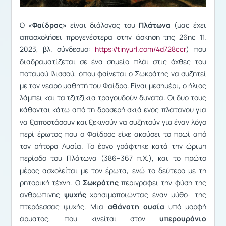
Ο «
Φαίδρος»
είναι διάλογος του
Πλάτωνα
(μας έχει
απασχολήσει προγενέστερα στην άσκηση της 26ης 11.
2023, βλ. σύνδεσμο:
https://tinyurl.com/4d728ccr
) που
διαδραματίζεται σε ένα σημείο πλάι στις όχθες του
ποταμού Ιλισσού, όπου φαίνεται ο Σωκράτης να συζητεί
με τον νεαρό μαθητή του Φαίδρο. Είναι μεσημέρι, ο ήλιος
λάμπει και τα τζιτζίκια τραγουδούν δυνατά. Οι δυο τους
κάθονται κάτω από τη δροσερή σκιά ενός πλάτανου για
να ξαποστάσουν και ξεκινούν να συζητούν για έναν λόγο
περί έρωτος που ο Φαίδρος είχε ακούσει το πρωί από
τον ρήτορα Λυσία. Το έργο γράφτηκε κατά την ώριμη
περίοδο του Πλάτωνα (386–367 π.Χ.), και το πρώτο
μέρος ασχολείται με τον έρωτα, ενώ το δεύτερο με τη
ρητορική τέχνη. Ο
Σωκράτης
περιγράφει την φύση της
ανθρώπινης
ψυχής
χρησιμοποιώντας έναν μύθο- της
πτερόεσσας ψυχής. Μια
αθάνατη ουσία
υπό μορφή
άρματος, που κινείται στον
υπερουράνιο