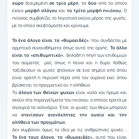
χώρο
διαιρεμένη
σε τρία μέρη
, τα
δύο
από τα οποία
έχουν
μορφή αλόγου
και
το τρίτο μορφή ηνιόχου.
Ο
ηνίοχος συμβολίζει το λογιστικό εκείνο μέρος της ψυχής,
με το οποίο σκεφτόμαστε και κρίνουμε.
Το ένα άλογο είναι το «θυμοειδές»
, που συνδέεται με
ορμητικά συναισθήματα όπως αυτό της οργής.
Το άλλο
είναι το «επιθυμητικό»
, δηλαδή η πηγή των επιθυμιών
του σώματός μας όπως η πείνα και η δίψα. Καθώς
ταξιδεύουν οι ψυχές φτάνουν σε ένα σημείο από όπου
είναι ορατή η περιοχή πέρα από τον ουρανό εκεί όπου
βρίσκεται το πραγματικό ον, η αλήθεια.
Τα
άλογα των θεϊκών ψυχών
είναι καλά και ήρεμα και
ακούν στα παραγγέλματα του ηνιόχου, ο οποίος κρατά με
σιγουριά τα χαλινάρια. Έτσι, οι ψυχές των θεών μπορούν
να
ατενίσουν ανενόχλητες την ουσία και την
αλήθεια των πραγμάτων.
Δεν συμβαίνει όμως το ίδιο με τις ανθρώπινες ψυχές...
Το ένα τους άλογο, το «θυμοειδές»,
αυτό που είναι