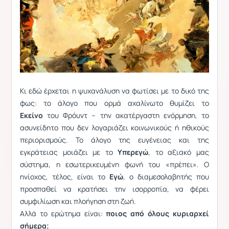
Κι εδώ έρχεται η ψυχανάλυση να φωτίσει με το δικό της
φως: το άλογο που ορμά αχαλίνωτο θυμίζει το
Εκείνο
του
Φρόυντ
– την ακατέργαστη ενόρμηση, το
ασυνείδητο που δεν λογαριάζει κοινωνικούς ή ηθικούς
περιορισμούς. Το άλογο της ευγένειας και της
εγκράτειας μοιάζει με το
Υπερεγώ
, το αξιακό μας
σύστημα, η εσωτερικευμένη φωνή του «πρέπει». Ο
ηνίοχος, τέλος, είναι το
Εγώ
, ο διαμεσολαβητής που
προσπαθεί να κρατήσει την ισορροπία, να φέρει
συμφιλίωση και πλοήγηση στη ζωή.
Αλλά το ερώτημα είναι:
ποιος από όλους κυριαρχεί
σήμερα;