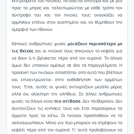
κεντρίσματα του ηνιόχου, πετάγεται απότομα και με βία
προς τα μπρος και ταλαιπωρώντας με κάθε τρόπο τον
σύντροφό του και τον ηνίοχο, τους αναγκάζει να
ορμήσουν επάνω στον αγαπημένο και να θυμηθούν την
ομορφιά των ηδονών.
Κάποιες ανθρώπινες ψυχές
μοιάζουν περισσότερο με
τις θεϊκές
και οι ηνίοχοί τους σηκώνουν το κεφάλι για
να δουν ό,τι βρίσκεται πέρα από τον ουρανό. Τα άλογα
όμως δεν υπακούν αμέσως σε όλα τα παραγγέλματα. Η
προσοχή των ηνιόχων αποσπάται από αυτό που βλέπουν
και επικεντρώνεται στην καθοδήγηση των αρμάτων
τους. Έτσι, αυτές οι ψυχές αντικρύζουν μεγάλο μέρος
αλλά όχι ολόκληρη την αλήθεια. Σε άλλες ανθρώπινες
ψυχές τα άλογα είναι
πιο ατίθασα
. Δεν πειθαρχούν. Δεν
συντονίζουν τις κινήσεις τους και έτσι παρασύρουν τα
άρματα προς τα κάτω. Οι ηνίοχοι προσπαθούν να τα
χαλιναγωγήσουν. Μόνο για λίγο μπορούν να στρέφουν το
κεφάλι πέρα από τον ουρανό. Γι’ αυτό προλαβαίνουν να