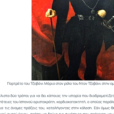
Πορτρέτο του Τζοβάνι Μάριο στον ρόλο του Ντον Τζοβάνι στην 
λιστα δύο τρόποι για να δει κάποιος την ιστορία που διαδραματίζετ
ιπέτειες του Ισπανού αριστοκράτη, καρδιοκατακτητή, ο οποίος παρόλ
για τις άνομες πράξεις του, καταλήγοντας στην κόλαση. Εάν όμως 
ικού αυτού έργου, πρέπει να δούμε τις συνέπειες που πρόκειται να