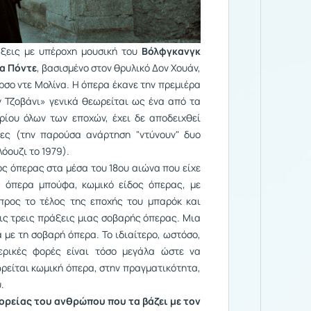
άξεις με υπέροχη μουσική του
Βόλφγκανγκ
α Πόντε
, βασισμένο στον θρυλικό Δον Χουάν,
σο ντε Μολίνα. Η όπερα έκανε την πρεμιέρα
 Τζοβάνι» γενικά θεωρείται ως ένα από τα
ίου όλων των εποχών, έχει δε αποδειχθεί
ες (την παρούσα ανάρτηση "ντύνουν" δυο
Λόουζι το 1979)
.
ος όπερας στα μέσα του 18ου αιώνα που είχε
 όπερα μπούφα, κωμικό είδος όπερας, με
προς το τέλος της εποχής του μπαρόκ και
ις τρεις πράξεις μιας σοβαρής όπερας. Μια
 με τη σοβαρή όπερα. Το ιδιαίτερο, ωστόσο,
ερικές φορές είναι τόσο μεγάλα ώστε να
ρείται κωμική όπερα, στην πραγματικότητα,
.
ορείας του ανθρώπου που τα βάζει με τον