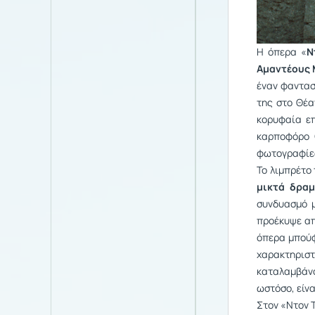
Η όπερα «
Ν
Αμαντέους
έναν φαντασ
της στο Θέα
κορυφαία επ
καρποφόρο 
φωτογραφίες
Το λιμπρέτο 
μικτά δραμ
συνδυασμό μ
προέκυψε απ
όπερα μπούφ
χαρακτηρισ
καταλαμβάνο
ωστόσο, είν
Στον «Ντον Τ