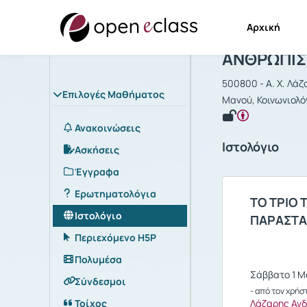
Αρχική
Μάθημα : Α
ΑΝΘΡΩΠΙΣΤ
500800 - Α. Χ. Λάζ
Επιλογές Μαθήματος
Μανού, Κοινωνιολό
Ανακοινώσεις
Ιστολόγιο
Ασκήσεις
Έγγραφα
Ερωτηματολόγια
ΤΟ ΤΡΙΟ
Ιστολόγιο
ΠΑΡΑΣΤΑ
Περιεχόμενο H5P
Πολυμέσα
Σάββατο 1 Μα
Σύνδεσμοι
- από τον χρήσ
Τοίχος
Λάζαρης Αν