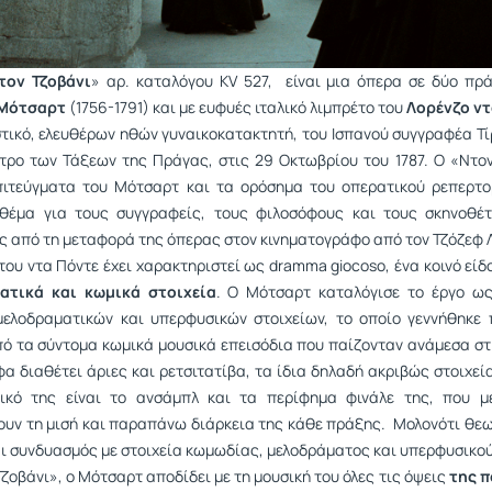
τον Τζοβάνι
» αρ. καταλόγου KV 527, είναι μια όπερα σε δύο πρ
 Μότσαρτ
(1756-1791) και με ευφυές ιταλικό λιμπρέτο του
Λορένζο ντ
τικό, ελευθέρων ηθών γυναικοκατακτητή, του Ισπανού συγγραφέα Τίρ
τρο των Τάξεων της Πράγας, στις 29 Οκτωβρίου του 1787. Ο «Ντον
ιτεύγματα του Μότσαρτ και τα ορόσημα του οπερατικού ρεπερτορ
θέμα για τους συγγραφείς, τους φιλοσόφους και τους σκηνοθέτ
 από τη μεταφορά της όπερας στον κινηματογράφο από τον
Τζόζεφ 
του ντα Πόντε έχει χαρακτηριστεί ως dramma giocoso, ένα κοινό είδ
ατικά και κωμικά στοιχεία
. Ο Μότσαρτ καταλόγισε το έργο ως
ελοδραματικών και υπερφυσικών στοιχείων, το οποίο γεννήθηκε 
ό τα σύντομα κωμικά μουσικά επεισόδια που παίζονταν ανάμεσα στ
α διαθέτει άριες και ρετσιτατίβα, τα ίδια δηλαδή ακριβώς στοιχεία
τικό της είναι το ανσάμπλ και τα περίφημα φινάλε της, που μ
υν τη μισή και παραπάνω διάρκεια της κάθε πράξης. Μολονότι θεω
αι συνδυασμός με στοιχεία κωμωδίας, μελοδράματος και υπερφυσικού
ζοβάνι», ο Μότσαρτ αποδίδει με τη μουσική του όλες τις όψεις
της π