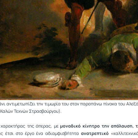
άνι αντιμετωπίζει την τιμωρία του στον παραπάνω πίνακα του Αλεξ
 Καλών Τεχνών Στρασβούργου).
 χαρακτήρας της όπερας, με
μοναδικό κίνητρο την απόλαυση, 
ας έτσι στο έργο ένα αδιαμφισβήτητα
ανατρεπτικό
«καλλιτεχνικ