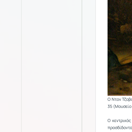
Ο Ντον Τζοβ
35 (Μουσείο
Ο κεντρικός
προσδίδοντ