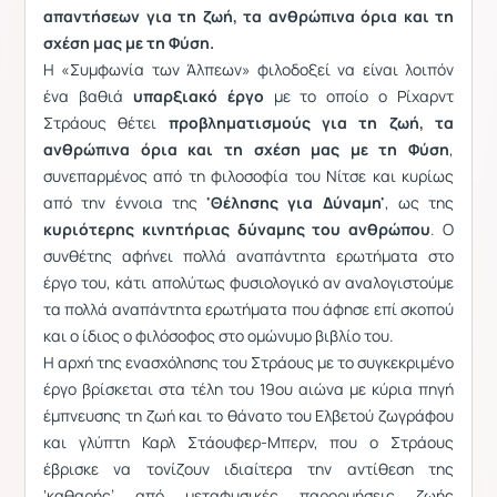
απαντήσεων για τη ζωή, τα ανθρώπινα όρια και τη
σχέση μας με τη Φύση.
Η «Συμφωνία των Άλπεων» φιλοδοξεί να είναι λοιπόν
ένα βαθιά
υπαρξιακό έργο
με το οποίο ο Ρίχαρντ
Στράους θέτει
προβληματισμούς για τη ζωή, τα
ανθρώπινα όρια και τη σχέση μας με τη Φύση
,
συνεπαρμένος από τη φιλοσοφία του Νίτσε και κυρίως
από την έννοια της
'Θέλησης για Δύναμη'
, ως της
κυριότερης κινητήριας δύναμης του ανθρώπου
. Ο
συνθέτης αφήνει πολλά αναπάντητα ερωτήματα στο
έργο του, κάτι απολύτως φυσιολογικό αν αναλογιστούμε
τα πολλά αναπάντητα ερωτήματα που άφησε επί σκοπού
και ο ίδιος ο φιλόσοφος στο ομώνυμο βιβλίο του.
Η αρχή της ενασχόλησης του Στράους με το συγκεκριμένο
έργο βρίσκεται στα τέλη του 19ου αιώνα με κύρια πηγή
έμπνευσης τη ζωή και το θάνατο του Ελβετού ζωγράφου
και γλύπτη Καρλ Στάουφερ-Μπερν, που ο Στράους
έβρισκε να τονίζουν ιδιαίτερα την αντίθεση της
‘καθαρής’ από μεταφυσικές παρορμήσεις ζωής