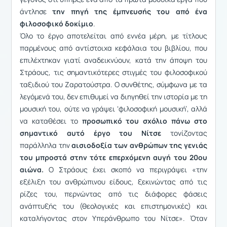
άντλησε
την πηγή της έμπνευσής του από ένα
φιλοσοφικό δοκίμιο
.
Όλο το έργο αποτελείται από εννέα μέρη, με τίτλους
παρμένους από αντίστοιχα κεφάλαια του βιβλίου, που
επιλέχτηκαν γιατί αναδεικνύουν, κατά την άποψη του
Στράους, τις σημαντικότερες στιγμές του φιλοσοφικού
ταξιδιού του Ζαρατούστρα. Ο συνθέτης, σύμφωνα με τα
λεγόμενά του, δεν επιθυμεί να διηγηθεί την ιστορία με τη
μουσική του, ούτε να γράψει ‘φιλοσοφική μουσική’, αλλά
να καταθέσει το
προσωπικό του σχόλιο πάνω στο
σημαντικό αυτό έργο του Νίτσε
τονίζοντας
παράλληλα την
αισιοδοξία των ανθρώπων της γενιάς
του μπροστά στην τότε επερχόμενη αυγή του 20ου
αιώνα.
Ο Στράους έχει σκοπό να περιγράψει «την
εξέλιξη του ανθρώπινου είδους, ξεκινώντας από τις
ρίζες του, περνώντας από τις διάφορες φάσεις
ανάπτυξής του (θεολογικές και επιστημονικές) και
καταλήγοντας στον Υπεράνθρωπο του Νίτσε». Όταν