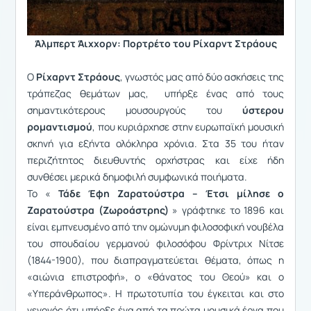
Άλμπερτ Άιχχορν: Πορτρέτο του Ρίχαρντ Στράους
Ο
Ρίχαρντ Στράους
, γνωστός μας από δύο ασκήσεις της
τράπεζας θεμάτων μας, υπήρξε ένας από τους
σημαντικότερους μουσουργούς του
ύστερου
ρομαντισμού
, που κυριάρχησε στην ευρωπαϊκή μουσική
σκηνή για εξήντα ολόκληρα χρόνια. Στα 35 του ήταν
περιζήτητος διευθυντής ορχήστρας και είχε ήδη
συνθέσει μερικά δημοφιλή συμφωνικά ποιήματα.
To «
Τάδε Έφη Ζαρατούστρα – Έτσι μίλησε ο
Ζαρατούστρα (Ζωροάστρης)
» γράφτηκε το 1896 και
είναι εμπνευσμένο από την ομώνυμη φιλοσοφική νουβέλα
του σπουδαίου γερμανού φιλοσόφου Φρίντριχ Νίτσε
(1844-1900), που διαπραγματεύεται θέματα, όπως η
«αιώνια επιστροφή», ο «θάνατος του Θεού» και ο
«Υπεράνθρωπος». Η πρωτοτυπία του έγκειται και στο
γεγονός ότι υπήρξε ένα από τα πρώτα μουσικά έργα που