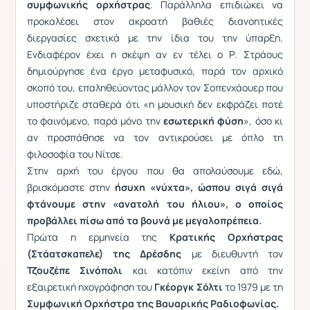
συμφωνικής ορχήστρας
. Παράλληλα επιδιώκει να
προκαλέσει στον ακροατή βαθιές διανοητικές
διεργασίες σχετικά με την ίδια του την ύπαρξη.
Ενδιαφέρον έχει η σκέψη αν εν τέλει ο Ρ. Στράους
δημιούργησε ένα έργο μεταφυσικό, παρά τον αρχικό
σκοπό του, επαληθεύοντας μάλλον τον Σοπενχάουερ που
υποστήριζε σταθερά ότι «η μουσική δεν εκφράζει ποτέ
το φαινόμενο, παρά μόνο την
εσωτερική φύση
», όσο κι
αν προσπάθησε να τον αντικρούσει με όπλο τη
φιλοσοφία του Νίτσε.
Στην αρχή του έργου που θα απολαύσουμε εδώ,
βρισκόμαστε στην
ήσυχη «νύχτα», ώσπου σιγά σιγά
φτάνουμε στην «ανατολή του ήλιου», ο οποίος
προβάλλει πίσω από τα βουνά με μεγαλοπρέπεια.
Πρώτα η ερμηνεία της
Κρατικής Ορχήστρας
(Στάατσκαπελε) της Δρέσδης
με διευθυντή τον
Τζουζέπε Σινόπολι
και κατόπιν εκείνη από την
εξαιρετική ηχογράφηση του
Γκέοργκ Σόλτι
το 1979 με τη
Συμφωνική Ορχήστρα της Βαυαρικής Ραδιοφωνίας.