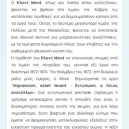
Ο
Κλοντ Μονέ
, όπως και πολλοί άλλοι καλλιτέχνες,
φαίνεται να βρήκαν στο λιμάνι της Χάβρης τις
κατάλληλες συνθήκες για να δημιουργήσουν κάποια από
τα έργα τους. Όντας το δεύτερο μεγαλύτερο λιμάνι της
Γαλλίας μετά της Μασσαλίας, φαίνεται να αποτέλεσε
ένα ιδανικό σκηνικό για ιμπρεσιονιστικές αναζητήσεις,
με τα αμέτρητα διερχόμενα πλοία, τους επιβάτες και την
καθημερινή αδιάκοπη κίνησή του.
Η πρόθεσή του
Κλοντ Μονέ
να απεικονίσει στιγμές από
το λιμάνι της πατρίδας του, γέννησε έξι έργα στο
διάστημα 1872-1874. Τον Νοέμβριο του 1872, στη διάρκεια
μόλις μίας ημέρας, o Μονέ δημιούργησε το έργο
‘’
Impression, soleil levant
-
Εντύπωση, ο ήλιος
ανατέλλων
» ένα εντυπωσιακό pochade (πρόχειρο ή
γρήγορα εκτελεσμένο σκίτσο ή σπουδή) που είναι ο
διασημότερος πίνακας αυτής της σειράς, για ένα λόγο
περισσότερο, διότι βάφτισε ένα ολόκληρο κίνημα που
έμελλε να δρομολογήσει κατακλυσμιαίες εξελίξεις στην
εικαστική πραγματικότητα του εικοστού αιώνα. Η λέξη