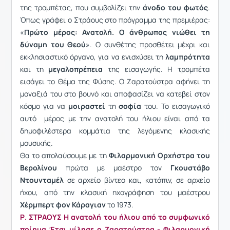
της τρομπέτας, που συμβολίζει την
άνοδο του φωτός
.
Όπως γράφει ο Στράους στο πρόγραμμα της πρεμιέρας:
«
Πρώτο μέρος: Ανατολή. Ο άνθρωπος νιώθει τη
δύναμη του Θεού
». Ο συνθέτης προσθέτει μέχρι και
εκκλησιαστικό όργανο, για να ενισχύσει τη
λαμπρότητα
και τη
μεγαλοπρέπεια
της εισαγωγής. Η τρομπέτα
εισάγει το Θέμα της Φύσης. Ο Ζαρατούστρα αφήνει τη
μοναξιά του στο βουνό και αποφασίζει να κατεβεί στον
κόσμο για να
μοιραστεί
τη
σοφία
του. Το εισαγωγικό
αυτό μέρος με την ανατολή του ήλιου είναι από τα
δημοφιλέστερα κομμάτια της λεγόμενης κλασικής
μουσικής.
Θα το απολαύσουμε με τη
Φιλαρμονική Ορχήστρα του
Βερολίνου
πρώτα με μαέστρο τον
Γκουστάβο
Ντουνταμέλ
σε αρχείο βίντεο και, κατόπιν, σε αρχείο
ήχου, από την κλασική ηχογράφηση του μαέστρου
Χέρμπερτ φον Κάραγιαν
το 1973.
Ρ. ΣΤΡΑΟΥΣ Η ανατολή του ήλιου από το συμφωνικό
ποίημα Έτσι μίλησε ο Ζαρατούστρα - Φιλαρμονική