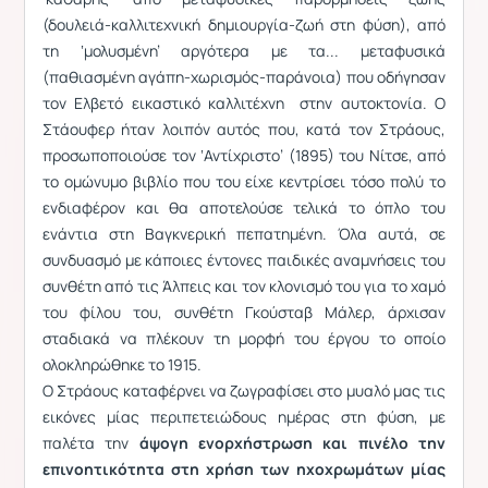
(δουλειά-καλλιτεχνική δημιουργία-ζωή στη φύση), από
τη ‘μολυσμένη’ αργότερα με τα... μεταφυσικά
(παθιασμένη αγάπη-χωρισμός-παράνοια) που οδήγησαν
τον Ελβετό εικαστικό καλλιτέχνη στην αυτοκτονία. Ο
Στάουφερ ήταν λοιπόν αυτός που, κατά τον Στράους,
προσωποποιούσε τον ‘Αντίχριστο’ (1895) του Νίτσε, από
το ομώνυμο βιβλίο που του είχε κεντρίσει τόσο πολύ το
ενδιαφέρον και θα αποτελούσε τελικά το όπλο του
ενάντια στη Βαγκνερική πεπατημένη. Όλα αυτά, σε
συνδυασμό με κάποιες έντονες παιδικές αναμνήσεις του
συνθέτη από τις Άλπεις και τον κλονισμό του για το χαμό
του φίλου του, συνθέτη Γκούσταβ Μάλερ, άρχισαν
σταδιακά να πλέκουν τη μορφή του έργου το οποίο
ολοκληρώθηκε το 1915.
Ο Στράους καταφέρνει να ζωγραφίσει στο μυαλό μας τις
εικόνες μίας περιπετειώδους ημέρας στη φύση, με
παλέτα την
άψογη ενορχήστρωση και πινέλο την
επινοητικότητα στη χρήση των ηχοχρωμάτων μίας