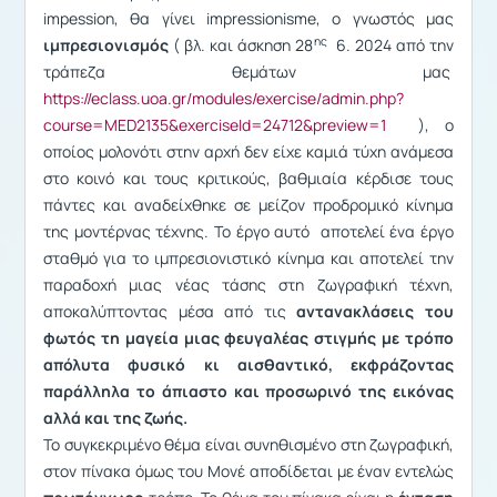
impession, θα γίνει impressionisme, o γνωστός μας
ης
ιμπρεσιονισμός
( βλ. και άσκηση 28
6. 2024 από την
τράπεζα θεμάτων μας
https://eclass.uoa.gr/modules/exercise/admin.php?
course=MED2135&exerciseId=24712&preview=1
), ο
οποίος μολονότι στην αρχή δεν είχε καμιά τύχη ανάμεσα
στο κοινό και τους κριτικούς, βαθμιαία κέρδισε τους
πάντες και αναδείχθηκε σε μείζον προδρομικό κίνημα
της μοντέρνας τέχνης. Το έργο αυτό αποτελεί ένα έργο
σταθμό για το ιμπρεσιονιστικό κίνημα και αποτελεί την
παραδοχή μιας νέας τάσης στη ζωγραφική τέχνη,
αποκαλύπτοντας μέσα από τις
αντανακλάσεις του
φωτός τη μαγεία μιας φευγαλέας στιγμής με τρόπο
απόλυτα φυσικό κι αισθαντικό, εκφράζοντας
παράλληλα το άπιαστο και προσωρινό της εικόνας
αλλά και της ζωής.
Το συγκεκριμένο θέμα είναι συνηθισμένο στη ζωγραφική,
στον πίνακα όμως του Μονέ αποδίδεται με έναν εντελώς