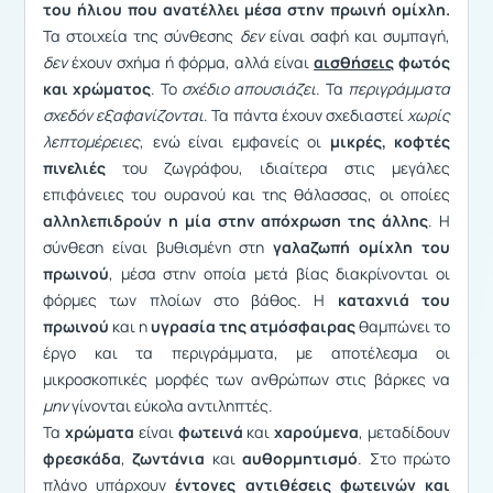
του ήλιου που ανατέλλει μέσα στην πρωινή ομίχλη.
Τα στοιχεία της σύνθεσης
δεν
είναι σαφή και συμπαγή,
δεν
έχουν σχήμα ή φόρμα, αλλά είναι
αισθήσεις
φωτός
και χρώματος
. Το
σχέδιο απουσιάζει
. Τα
περιγράμματα
σχεδόν εξαφανίζονται
. Τα πάντα έχουν σχεδιαστεί
χωρίς
λεπτομέρειες
, ενώ είναι εμφανείς οι
μικρές, κοφτές
πινελιές
του ζωγράφου, ιδιαίτερα στις μεγάλες
επιφάνειες του ουρανού και της θάλασσας, οι οποίες
αλληλεπιδρούν η μία στην απόχρωση της άλλης
. Η
σύνθεση είναι βυθισμένη στη
γαλαζωπή ομίχλη του
πρωινού
, μέσα στην οποία μετά βίας διακρίνονται οι
φόρμες των πλοίων στο βάθος. Η
καταχνιά του
πρωινού
και η
υγρασία της ατμόσφαιρας
θαμπώνει το
έργο και τα περιγράμματα, με αποτέλεσμα οι
μικροσκοπικές μορφές των ανθρώπων στις βάρκες να
μην
γίνονται εύκολα αντιληπτές.
Τα
χρώματα
είναι
φωτεινά
και
χαρούμενα
, μεταδίδουν
φρεσκάδα
,
ζωντάνια
και
αυθορμητισμό
. Στο πρώτο
πλάνο υπάρχουν
έντονες αντιθέσεις φωτεινών και