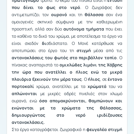
πρωτόγνωρο
τρόπο. Το θέμα του πίνακα είναι η
ένταση
που δίνει το φως στο νερό
. Ο ζωγράφος δεν
αντιμετωπίζει τον
ουρανό
και τη
θάλασσα
σαν ένα
ομοιογενές σκηνικό σύμφωνα με την καθιερωμένη
προοπτική, αλλά σαν δύο
αυτόνομα τμήματα
που έχει
το καθένα το δικό του χρώμα, με αποτέλεσμα το έργο να
είναι σχεδόν
δι
σδιάστατο. Ο Μονέ κατόρθωσε να
αποτυπώσει στο έργο του τη
στιγμή
μέσα από τις
αντανακλάσεις του φωτός στο περιβάλλον τοπίο
. Ο
πίνακας αναπαριστά το
ομιχλώδες λιμάνι της Χάβρης
την ώρα που ανατέλλει ο ήλιος ενώ τα μικρά
πλοιάρια ξεκινούν την μέρα τους
. Ο
ήλιος
, σε
έντονο
πορτοκαλί
χρώμα, ανατέλλει με τα
χρώματά
του να
απλώνονται
με μικρές αδρές πινελιές στον χλωμό
ουρανό, ενώ
όσο απομακρύνονται, θαμπώνουν και
ενώνονται με τα χρώματα της θάλασσας,
δημιουργώντας στο νερό ιριδίζουσες
αντανακλάσεις.
Στο έργο καταγράφεται ζωγραφικά η
φευγαλέα στιγμή