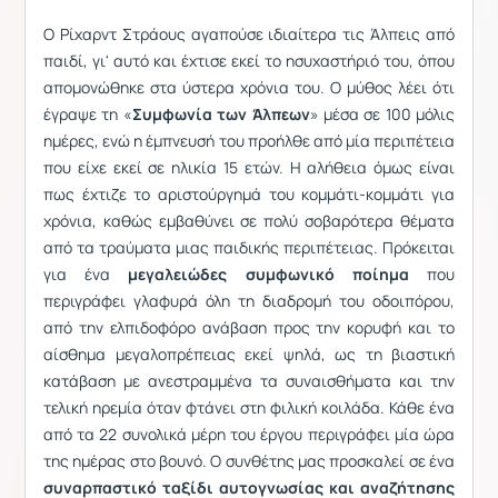
Ο Ρίχαρντ Στράους αγαπούσε ιδιαίτερα τις Άλπεις από
παιδί, γι' αυτό και έχτισε εκεί το ησυχαστήριό του, όπου
απομονώθηκε στα ύστερα χρόνια του. Ο μύθος λέει ότι
έγραψε τη «
Συμφωνία των Άλπεων
» μέσα σε 100 μόλις
ημέρες, ενώ η έμπνευσή του προήλθε από μία περιπέτεια
που είχε εκεί σε ηλικία 15 ετών. Η αλήθεια όμως είναι
πως έχτιζε το αριστούργημά του κομμάτι-κομμάτι για
χρόνια, καθώς εμβαθύνει σε πολύ σοβαρότερα θέματα
από τα τραύματα μιας παιδικής περιπέτειας. Πρόκειται
για ένα
μεγαλειώδες συμφωνικό ποίημα
που
περιγράφει γλαφυρά όλη τη διαδρομή του οδοιπόρου,
από την ελπιδοφόρο ανάβαση προς την κορυφή και το
αίσθημα μεγαλοπρέπειας εκεί ψηλά, ως τη βιαστική
κατάβαση με ανεστραμμένα τα συναισθήματα και την
τελική ηρεμία όταν φτάνει στη φιλική κοιλάδα. Κάθε ένα
από τα 22 συνολικά μέρη του έργου περιγράφει μία ώρα
της ημέρας στο βουνό. Ο συνθέτης μας προσκαλεί σε ένα
συναρπαστικό ταξίδι αυτογνωσίας και αναζήτησης