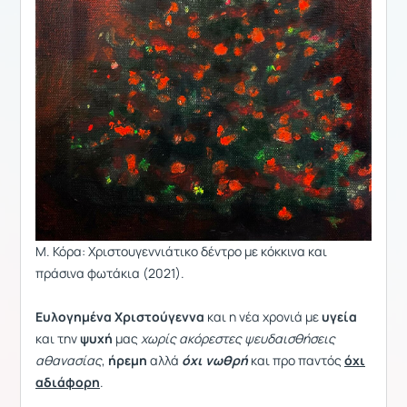
Μ. Κόρα: Χριστουγεννιάτικο δέντρο με κόκκινα και
πράσινα φωτάκια (2021).
Ευλογημένα Χριστούγεννα
και η νέα χρονιά με
υγεία
και την
ψυχή
μας
χωρίς ακόρεστες ψευδαισθήσεις
αθανασίας
,
ήρεμη
αλλά
όχι νωθρή
και προ παντός
όχι
αδιάφορη
.