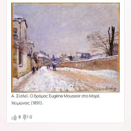
Α. Σίσλεϊ: O δρόμος Eugène Moussoir
στο Μορέ.
Χειμώνας (1891).
8
0