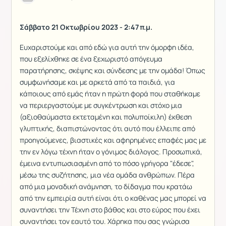
Σάββατο 21 Οκτωβρίου 2023 - 2:47 π.μ.
Ευχαριστούμε και από εδώ για αυτή την όμορφη ιδέα,
που εξελίχθηκε σε ένα ξεχωριστό απόγευμα
παρατήρησης, σκέψης και σύνδεσης με την ομάδα! Όπως
συμφωνήσαμε και με αρκετά από τα παιδιά, για
κάποιους από εμάς ήταν η πρώτη φορά που σταθήκαμε
να περιεργαστούμε με συγκέντρωση και στόχο μια
(αξιοθαύμαστα εκτεταμένη και πολυποίκιλη) έκθεση
γλυπτικής, διαπιστώνοντας ότι αυτό που έλλειπε από
προηγούμενες, βιαστικές και αφηρημένες επαφές μας με
την εν λόγω τέχνη ήταν ο γόνιμος διάλογος. Προσωπικά,
έμεινα εντυπωσιασμένη από το πόσο γρήγορα "έδεσε",
μέσω της συζήτησης, μια νέα ομάδα ανθρώπων. Πέρα
από μια μοναδική ανάμνηση, το δίδαγμα που κρατάω
από την εμπειρία αυτή είναι ότι ο καθένας μας μπορεί να
συναντήσει την Τέχνη στο βάθος και στο εύρος που έχει
συναντήσει τον εαυτό του. Χάρηκα που σας γνώρισα