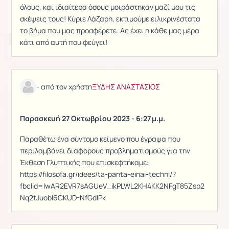
όλους, και ιδιαίτερα όσους μοιράστηκαν μαζί μου τις
σκέψεις τους! Κύριε Λάζαρη, εκτιμούμε ειλικρινέστατα
το βήμα που μας προσφέρετε. Ας έχει η κάθε μας μέρα
κάτι από αυτή που φεύγει!
- από τον χρήστη
ΞΥΔΗΣ ΑΝΑΣΤΑΣΙΟΣ
Παρασκευή 27 Οκτωβρίου 2023 - 6:27 μ.μ.
Παραθέτω ένα σύντομο κείμενο που έγραψα που
περιλαμβάνει διάφορους προβληματισμούς για την
Έκθεση Γλυπτικής που επισκεφτήκαμε:
https://filosofa.gr/idees/ta-panta-einai-techni/?
fbclid=IwAR2EVR7sAGUeV_ikPLWL2KH4KK2NFgT85Zsp2
Nq2tJuobl6CKUD-NfGdIPk