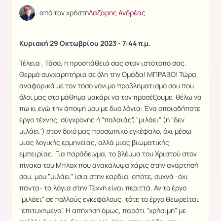
- από τον χρήστη
Λάζαρης Ανδρέας
Κυριακή 29 Οκτωβρίου 2023 - 7:44 π.μ.
Τέλεια , Τάσο, η προσπάθειά σας στον ιστότοπό σας.
Θερμά συγχαρητήρια σε όλη την Ομάδα! ΜΠΡΑΒΟ! Τώρα,
αναφορικά με τον τόσο γόνιμο προβληματισμό σου που
όλοι μας στο μάθημα μακάρι να τον προσέξουμε, θέλω να
πω κι εγώ την άποψή μου με δυο λόγια: Ένα οποιοδήποτε
έργο τέχνης, σύγχρονης ή "παλαιάς", "μιλάει" (ή "δεν
μιλάει") στον δικό μας προσωπικό εγκέφαλο, όχι μέσω
μιας λογικής ερμηνείας, αλλά μιας βιωματικής
εμπειρίας. Για παράδειγμα, το βλέμμα του Χριστού στον
πίνακα του Μπλοχ που ανακάλυψα χάρις στην ανάρτησή
σου, μου "μιλάει" ίσια στην καρδιά, οπότε, συχνά -όχι
πάντα- τα λόγια στην Τέχνη είναι περιττά. Αν το έργο
"μιλάει" σε πολλούς εγκεφάλους, τότε το έργο θεωρείται
"επιτυχημένο". Η απήχηση όμως, παρότι "χρήσιμη" με